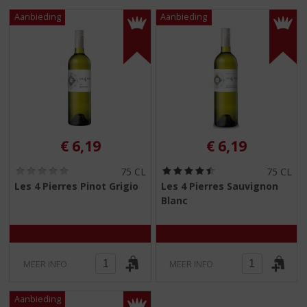
S
p
r
i
n
g
n
a
a
r
€
6,19
€
6,19
d
e
(
(
75 CL
75 CL
n
0
4
Les 4 Pierres Pinot Grigio
Les 4 Pierres Sauvignon
a
,
,
Blanc
0
5
v
/
/
i
5
5
g
)
)
a
t
MEER INFO
MEER INFO
i
e