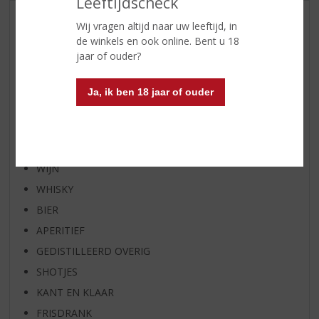
Leeftijdscheck
AANBIEDINGEN
Wij vragen altijd naar uw leeftijd, in
de winkels en ook online. Bent u 18
WIJN VAN DE MAAND
jaar of ouder?
WHISKY VAN DE MAAND
RUM VAN DE MAAND
Ja, ik ben 18 jaar of ouder
BIER VAN DE MAAND
SPIRIT VAN DE MAAND
EXCLUSIEF TOPSLIJTER
WIJN
WHISKY
BIER
APERITIEF
GEDISTILLEERD OVERIG
SHOTJES
KANT EN KLAAR
FRISDRANK