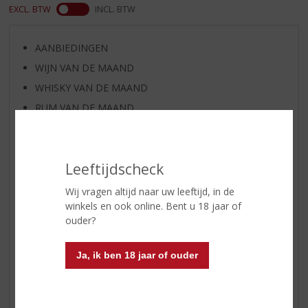
EXCL. BTW
INCL. BTW
AANBIEDINGEN
WIJN VAN DE MAAND
WHISKY VAN DE MAAND
RUM VAN DE MAAND
BIER VAN DE MAAND
SPIRIT VAN DE MAAND
Leeftijdscheck
EXCLUSIEF TOPSLIJTER
WIJN
Wij vragen altijd naar uw leeftijd, in de
winkels en ook online. Bent u 18 jaar of
WHISKY
ouder?
BIER
APERITIEF
Ja, ik ben 18 jaar of ouder
GEDISTILLEERD OVERIG
SHOTJES
KANT EN KLAAR