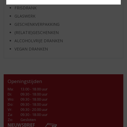
FRISDRANK
GLASWERK
GESCHENKVERPAKKING
(RELATIE)GESCHENKEN
ALCOHOLVRIJE DRANKEN
VEGAN DRANKEN
Openingstijden
Ma
:
13.00 - 18.00 uur
Di
:
09.30 - 18.00 uur
Wo
:
09.30 - 18.00 uur
Do
:
09.30 - 18.00 uur
Vr
:
09.30 - 20.00 uur
Za
:
09.30 - 18.00 uur
Zo:
Gesloten
NIEUWSBRIEF