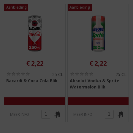
S
p
r
i
n
g
n
a
a
r
€
2,22
€
2,22
d
e
(
(
25 CL
25 CL
n
0
0
Bacardi & Coca Cola Blik
Absolut Vodka & Sprite
a
,
,
Watermelon Blik
0
0
v
/
/
i
5
5
g
)
)
a
t
MEER INFO
MEER INFO
i
e