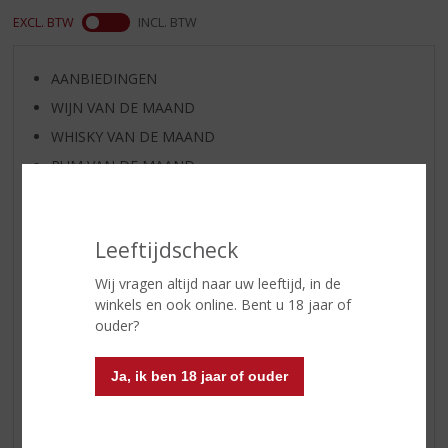
EXCL. BTW
INCL. BTW
AANBIEDINGEN
WIJN VAN DE MAAND
WHISKY VAN DE MAAND
RUM VAN DE MAAND
BIER VAN DE MAAND
SPIRIT VAN DE MAAND
Leeftijdscheck
EXCLUSIEF TOPSLIJTER
WIJN
Wij vragen altijd naar uw leeftijd, in de
winkels en ook online. Bent u 18 jaar of
WHISKY
ouder?
BIER
APERITIEF
Ja, ik ben 18 jaar of ouder
GEDISTILLEERD OVERIG
SHOTJES