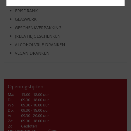
KANT EN KLAAR
FRISDRANK
GLASWERK
GESCHENKVERPAKKING
(RELATIE)GESCHENKEN
ALCOHOLVRIJE DRANKEN
VEGAN DRANKEN
Openingstijden
Ma
:
13.00 - 18.00 uur
Di
:
09.30 - 18.00 uur
Wo
:
09.30 - 18.00 uur
Do
:
09.30 - 18.00 uur
Vr
:
09.30 - 20.00 uur
Za
:
09.30 - 18.00 uur
Zo:
Gesloten