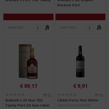
,
,
Reserve Port
0
0
/
/
5
5
)
)
MEER INFO
MEER INFO
€
99,17
€
9,91
(
(
75 CL
75 CL
0
0
Graham's 30 Year Old
Cálem Porto Fine White
,
,
Tawny Port (in luxe tube)
Cálem Porto Fine White
0
0