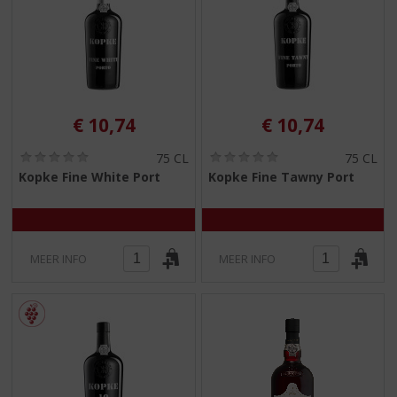
€
10,74
€
10,74
(
(
75 CL
75 CL
0
0
Kopke Fine White Port
Kopke Fine Tawny Port
,
,
0
0
/
/
5
5
)
)
MEER INFO
MEER INFO