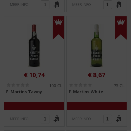
MEER INFO
MEER INFO
€
10,74
€
8,67
(
(
100 CL
75 CL
0
0
F. Martins Tawny
F. Martins White
,
,
0
0
/
/
5
5
)
)
MEER INFO
MEER INFO