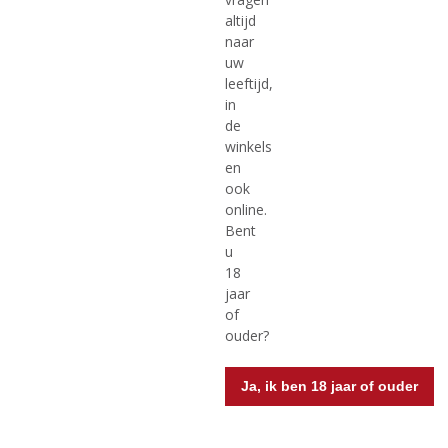
altijd
€
16,52
€
18,17
naar
uw
(
(
75 CL
75 CL
leeftijd,
0
5
Cálem Porto Special
Cálem Port 10 Years Old
in
,
,
Reserve
0
0
de
/
/
winkels
5
5
en
)
)
ook
online.
MEER INFO
MEER INFO
Bent
u
18
jaar
of
ouder?
Ja, ik ben 18 jaar of ouder