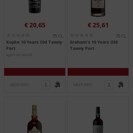
€
20,65
€
25,61
(
(
75 CL
75 CL
0
0
Kopke 10 Years Old Tawny
Graham's 10 Years Old
,
,
Port
Tawny Port
0
0
/
/
aged on wood
5
5
)
)
MEER INFO
MEER INFO