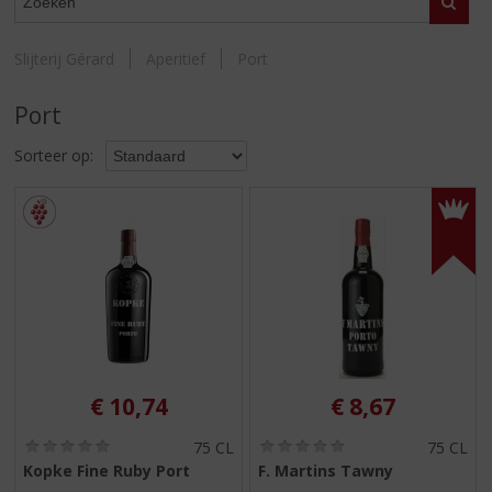
S
Zoeke
p
r
Slijterij Gérard
Aperitief
Port
i
n
Port
g
n
Sorteer op:
a
a
r
d
e
n
a
v
i
g
a
€
10,74
€
8,67
t
i
(
(
75 CL
75 CL
0
0
e
Kopke Fine Ruby Port
F. Martins Tawny
,
,