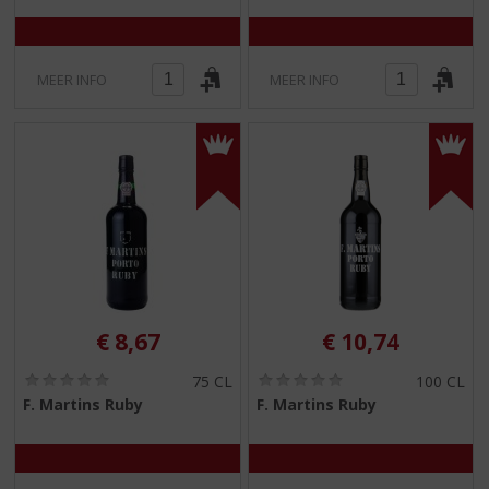
0
0
/
/
5
5
)
)
MEER INFO
MEER INFO
€
8,67
€
10,74
(
(
75 CL
100 CL
0
0
F. Martins Ruby
F. Martins Ruby
,
,
0
0
/
/
5
5
)
)