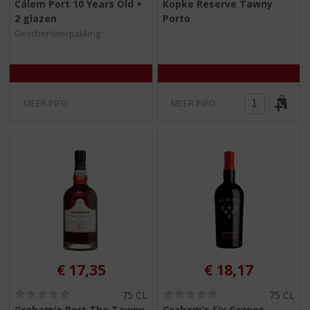
Cálem Port 10 Years Old +
Kopke Reserve Tawny
,
,
2 glazen
Porto
0
0
/
/
Geschenkverpakking
5
5
)
)
MEER INFO
MEER INFO
€
17,35
€
18,17
(
(
75 CL
75 CL
0
0
Graham's Port The Tawny
Graham’s Six Grapes