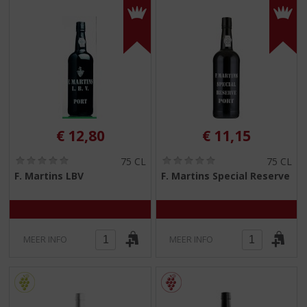
€
12,80
€
11,15
(
(
75 CL
75 CL
0
0
F. Martins LBV
F. Martins Special Reserve
,
,
0
0
/
/
5
5
)
)
MEER INFO
MEER INFO