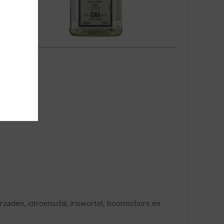
zaden, citroenschil, iriswortel, boomschors en