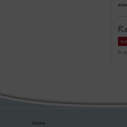
Afd
R
Sch
Er z
Home