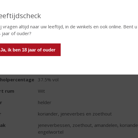
In winkelmand
eeftijdscheck
j vragen altijd naar uw leeftijd, in de winkels en ook online. Bent u
 jaar of ouder?
TIKETINFORMATIE
Ja, ik ben 18 jaar of ouder
d van Herkomst
Engeland
oud
70 CL
oholpercentage
37.5% vol
rt rum
Wit
r
helder
r
koriander, jeneverbes en zoethout
ak
jeneverbessen, zoethout, amandelen, koriander
engelwortel