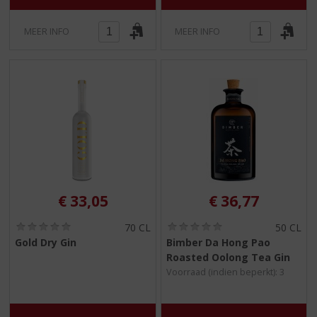
)
)
MEER INFO
MEER INFO
€
33,05
€
36,77
(
(
70 CL
50 CL
0
0
Gold Dry Gin
Bimber Da Hong Pao
,
,
Roasted Oolong Tea Gin
0
0
/
/
Voorraad (indien beperkt): 3
5
5
)
)