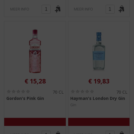
MEER INFO
MEER INFO
€
15,28
€
19,83
(
(
70 CL
70 CL
0
0
Gordon's Pink Gin
Hayman's London Dry Gin
,
,
Gin
0
0
/
/
5
5
)
)