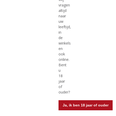
Originele prijs was:
, Huidige prijs is:
€
28,92
€
30,57
€
34,70
vragen
altijd
(
(
70 CL
70 CL
naar
0
0
Nolet's Silver Dry Gin
Bobby's Gin
,
,
uw
0
0
leeftijd,
/
/
in
5
5
)
)
de
MEER INFO
MEER INFO
winkels
en
ook
online.
Bent
u
18
jaar
of
ouder?
€
36,36
€
28,92
Ja, ik ben 18 jaar of ouder
(
(
50 CL
70 CL