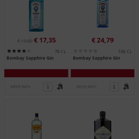
Originele prijs was:
, Huidige prijs is:
€
17,35
€
24,79
€
19,00
(
(
70 CL
100 CL
4
0
Bombay Sapphire Gin
Bombay Sapphire Gin
,
,
0
0
/
/
5
5
)
)
MEER INFO
MEER INFO