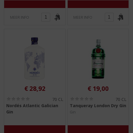
MEER INFO
MEER INFO
€
28,92
€
19,00
(
(
70 CL
70 CL
0
0
Nordés Atlantic Galician
Tanqueray London Dry Gin
,
,
Gin
Gin
0
0
/
/
5
5
)
)