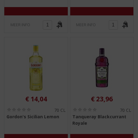
0
0
/
/
5
5
)
)
MEER INFO
MEER INFO
€
14,04
€
23,96
(
(
70 CL
70 CL
0
0
Gordon's Sicilian Lemon
Tanqueray Blackcurrant
,
,
Royale
0
0
/
/
5
5