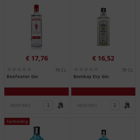
€
17,76
€
16,52
(
(
70 CL
70 CL
0
0
Beefeater Gin
Bombay Dry Gin
,
,
0
0
/
/
5
5
)
)
MEER INFO
MEER INFO