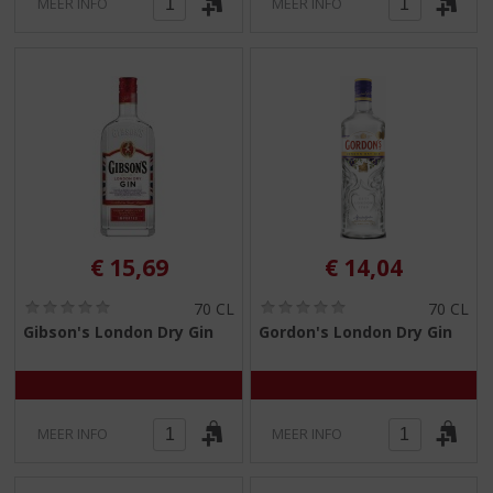
MEER INFO
MEER INFO
€
15,69
€
14,04
(
(
70 CL
70 CL
0
0
Gibson's London Dry Gin
Gordon's London Dry Gin
,
,
0
0
/
/
5
5
)
)
MEER INFO
MEER INFO