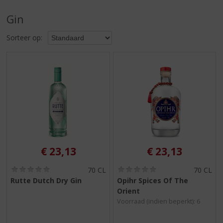
S
p
Gin
r
i
Sorteer op:
n
g
n
a
a
r
d
e
n
a
v
€
23,13
€
23,13
i
g
(
(
70 CL
70 CL
0
0
a
Rutte Dutch Dry Gin
Opihr Spices Of The
,
,
t
Orient
0
0
i
/
/
Voorraad (indien beperkt): 6
5
5
e
)
)