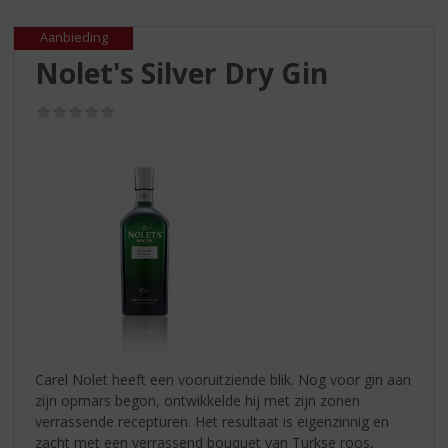
S
p
Aanbieding
r
Nolet's Silver Dry Gin
i
n
g
(0,0
/
n
5)
a
a
r
d
e
n
a
v
i
g
a
Carel Nolet heeft een vooruitziende blik. Nog voor gin aan
t
zijn opmars begon, ontwikkelde hij met zijn zonen
i
verrassende recepturen. Het resultaat is eigenzinnig en
e
zacht met een verrassend bouquet van Turkse roos,