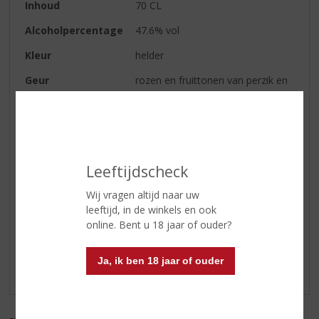
Inhoud
70 CL
Alcoholpercentage
47.6% vol
Kleur
helder
Geur
rozen en fruittonen van perzik en
framboos
Smaak
zachte smaak waarin ook de
fruittonen terugkomen
Afdronk
zacht en eigenzinnig
Leeftijdscheck
Wij vragen altijd naar uw
Reviews
leeftijd, in de winkels en ook
online. Bent u 18 jaar of ouder?
Schrijf een review
Ja, ik ben 18 jaar of ouder
Er zijn nog geen reviews geplaatst voor dit product