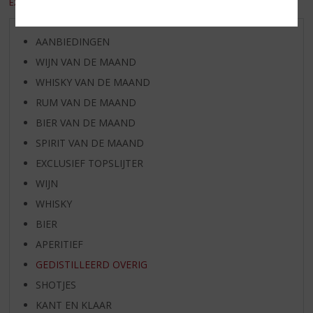
EXCL. BTW
INCL. BTW
AANBIEDINGEN
WIJN VAN DE MAAND
WHISKY VAN DE MAAND
RUM VAN DE MAAND
BIER VAN DE MAAND
SPIRIT VAN DE MAAND
EXCLUSIEF TOPSLIJTER
WIJN
WHISKY
BIER
APERITIEF
GEDISTILLEERD OVERIG
SHOTJES
KANT EN KLAAR