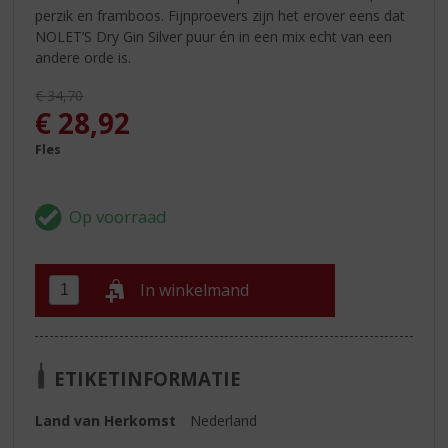
perzik en framboos. Fijnproevers zijn het erover eens dat
NOLET’S Dry Gin Silver puur én in een mix echt van een
andere orde is.
Originele prijs was:
€
34,70
, Huidige prijs is:
€
28,92
Fles
In winkelmand
ETIKETINFORMATIE
Land van Herkomst
Nederland