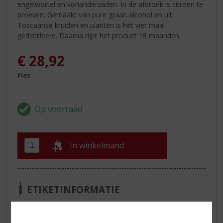
engelwortel en korianderzaden. In de afdronk is citroen te
proeven. Gemaakt van pure graan alcohol en uit
Toscaanse kruiden en planten is het vier maal
gedistilleerd. Daarna rijpt het product 18 maanden.
€
28,92
Fles
In winkelmand
ETIKETINFORMATIE
Land van Herkomst
Engeland