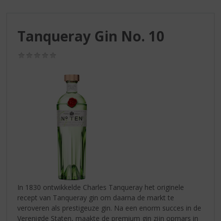
S
p
r
Tanqueray Gin No. 10
i
n
g
(0,0
/
n
5)
a
a
r
d
e
n
a
v
i
g
a
In 1830 ontwikkelde Charles Tanqueray het originele
t
recept van Tanqueray gin om daarna de markt te
i
veroveren als prestigeuze gin. Na een enorm succes in de
e
Verenigde Staten, maakte de premium gin zijn opmars in