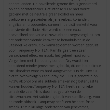
andere landen. De opvallende groene fles is geïspireerd
op een cocktailshaker. Het intense ‘TEN’ hart wordt
geblend met de neutrale graanalcohol en meer
traditionele ingrediënten als jeneverbes, koriander,
angelica en droppoeder, samen in de distilleerketel voor
een vierde distillatie. Hier wordt ook een extra
hoeveelheid aan verse citrusvruchten toegevoegd, dit om
het onderscheidende karakter te benadrukken in de
uiteindelijke drank. Ook kamillebloemen worden gebruikt
voor Tanqueray No. TEN. Kamille geeft een zeer
verzachtend effect en maakt het geheel mooi rond.
Vergeleken met Tanqueray London Dry wordt hier
beduidend minder jeneverbes gebruikt, dit om het delicate
citruskarakter waar zo hard aangewerkt is in de ‘Tiny 10’
niet te overweldigen.Tanqueray No. TEN is gebotteld op
47.3% alcohol om alle subtiele smaken nog beter vast te
kunnen houden.Tanqueray No. TEN heeft een unieke
smaak die zeer fris is door het gebruik van de
citrusvruchten. Het subtiele gebruik van kamille zorgt voor
de ronde afdronk. Tanqueray heeft een heldere, frisse
smaak. Er zijn kruidige ondertonen van jeneverbes,