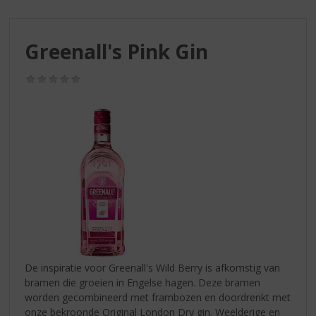
S
p
r
Greenall's Pink Gin
i
n
g
(0,0
/
n
5)
a
a
r
d
e
n
a
v
i
g
a
De inspiratie voor Greenall's Wild Berry is afkomstig van
t
bramen die groeien in Engelse hagen. Deze bramen
i
worden gecombineerd met frambozen en doordrenkt met
e
onze bekroonde Original London Dry gin. Weelderige en