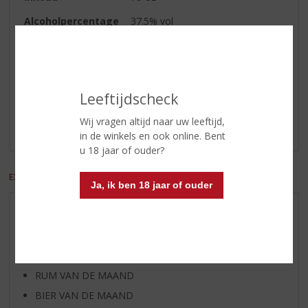
Alcoholpercentage
37.5% vol
Reviews
Leeftijdscheck
Schrijf een review
Wij vragen altijd naar uw leeftijd,
Er zijn nog geen reviews geplaatst voor dit product
in de winkels en ook online. Bent
u 18 jaar of ouder?
EXCL. BTW
INCL. BTW
Ja, ik ben 18 jaar of ouder
AANBIEDINGEN
WIJN VAN DE MAAND
WHISKY VAN DE MAAND
RUM VAN DE MAAND
BIER VAN DE MAAND