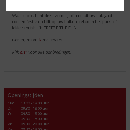
klaar om van te genieten.
Waar u ook bent deze zomer, of u nu uit uw dak gaat
op een festival, chillt op uw balkon, relaxt in het park, of
lekker thuisblijft: FREEZE THE FUN!
Geniet, maar
lik
met mate!
Klik
hier
voor alle aanbiedingen.
Openingstijden
Ma
:
13.00 - 18.00 uur
Di
:
09.30 - 18.00 uur
Wo
:
09.30 - 18.00 uur
Do
:
09.30 - 18.00 uur
Vr
:
09.30 - 20.00 uur
Za
:
09.30 - 18.00 uur