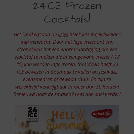
S
24ICE Frozen
FROZEN
p
r
Cocktails!
COCKTAILS
i
n
g
Het “maken” van de
ijsjes
bleek iets ingewikkelder
n
dan verwacht. Door het lage vriespunt van
a
alcohol was het een enorme uitdaging om een
a
vloeistof te maken die in een gewone vriezer (-18
r
d
℃) kan worden ingevroren. Inmiddels heeft 24
e
ICE bewezen in de smaak te vallen op festivals,
n
evenementen of gewoon thuis. En zijn ze
a
wereldwijd verkrijgbaar in meer dan 50 landen!
v
Benieuwd naar de smaken? Lees dan snel verder!
i
g
a
t
i
e