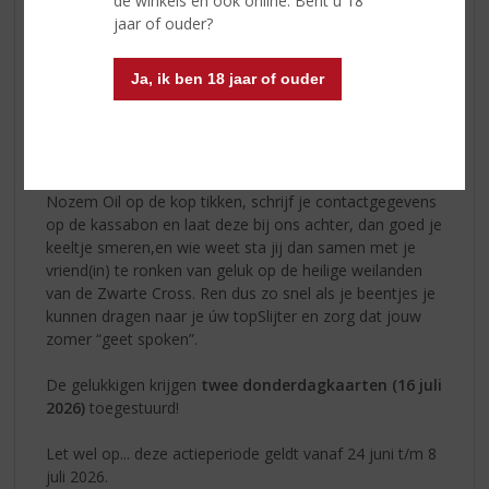
de winkels en ook online. Bent u 18
jaar of ouder?
Ja, ik ben 18 jaar of ouder
Tante Rikie was goed gemutst en heeft ons 30 (!)
vrijkaarten toegeschoven om te verdelen onder jullie.
Het enige wat je moet doen is een liter of 10-pack
Nozem Oil op de kop tikken, schrijf je contactgegevens
op de kassabon en laat deze bij ons achter, dan goed je
keeltje smeren,en wie weet sta jij dan samen met je
vriend(in) te ronken van geluk op de heilige weilanden
van de Zwarte Cross. Ren dus zo snel als je beentjes je
kunnen dragen naar je úw topSlijter en zorg dat jouw
zomer “geet spoken”.
De gelukkigen krijgen
twee donderdagkaarten (16 juli
2026)
toegestuurd!
Let wel op... deze actieperiode geldt vanaf 24 juni t/m 8
juli 2026.