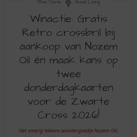
S
Fine Taste
Good Living
p
WINACTIE
r
Winactie: Gratis
GRATIS
i
n
Retro crossbril bij
RETRO
g
CROSSBRIL
n
aankoop van Nozem
a
OF
a
Oil én maak kans op
MAAK
r
d
KANS
twee
e
OP
n
donderdagkaarten
a
ZWARTE
v
CROSS
voor de Zwarte
i
g
KAARTEN
a
Cross 2026!
2026
t
i
BIJ
e
Het smerig lekkere wondergoedje Nozem Oil,
AANKOOP