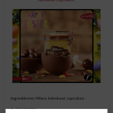
Ingrediënten Filliers Advokaat cupcakes
:
12 cupcakes