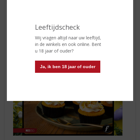
125 gr mascarpone
3 eetlepels
Filliers Advokaat
150 gr witte chocolade
250 gr ongezouten roomboter
Leeftijdscheck
75 gr poedersuiker
1 theelepel vanille extract
Wij vragen altijd naar uw leeftijd,
in de winkels en ook online. Bent
u 18 jaar of ouder?
Ja, ik ben 18 jaar of ouder