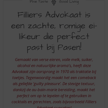
S
Fine Taste
Good Living
p
FILLIERS
r
Filliers Advokaat is
ADVOKAAT
i
n
een zachte, romige ei-
IS
g
EEN
n
likeur die perfect
a
ZACHTE
a
past bij Pasen!
ROMIGE
r
d
EI
e
Gemaakt van verse eieren, volle melk, suiker,
LIKEUR
n
alcohol en natuurlijke aroma's, heeft deze
a
DIE
Advokaat zijn oorsprong in 1970 als traktatie bij
v
PERFECT
i
toetjes. Tegenwoordig maakt het een comeback
g
PAST
als geliefde ‘guilty pleasure’. De stevige textuur,
a
dankzij de au-bain-marie bereiding, maakt het
BIJ
t
perfect om op te lepelen of te gebruiken in
i
PASEN
cocktails en gerechten, zoals bijvoorbeeld Filliers
e
Advokaat cupcakes!