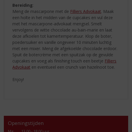
Bereiding
:
Meng de mascarpone met de
Filliers Advokaat
. Maak
een holte in het midden van de cupcakes en vul deze
met het mascarpone-advokaat mengsel. Smelt
vervolgens de witte chocolade au-bain-marie en laat
deze afkoelen tot kamertemperatuur. Klop de boter,
poedersuiker en vanille ongeveer 10 minuten luchtig
met een mixer. Meng de afgekoelde chocolade erdoor.
Spuit de botercrème met een spuitzak op de gevulde
cupcakes en voeg als finishing touch een beetje
Filliers
Advokaat
en eventueel een crunch van hazelnoot toe.
Enjoy!
Openingstijden
Ma
:
13.00 - 18.00 uur