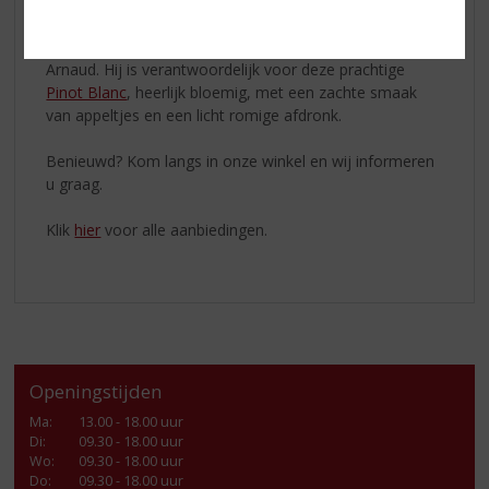
Elke generatie had een beroep dat nauw verbonden
was met wijnbouw: kuipers, fijnproevers en wijnmakers.
De huidige en 13e generatie is wijnmaker Etienne-
Arnaud. Hij is verantwoordelijk voor deze prachtige
Pinot Blanc
, heerlijk bloemig, met een zachte smaak
van appeltjes en een licht romige afdronk.
Benieuwd? Kom langs in onze winkel en wij informeren
u graag.
Klik
hier
voor alle aanbiedingen.
Openingstijden
Ma
:
13.00 - 18.00 uur
Di
:
09.30 - 18.00 uur
Wo
:
09.30 - 18.00 uur
Do
:
09.30 - 18.00 uur