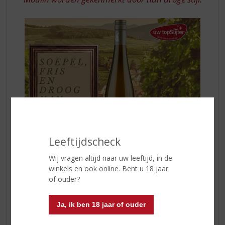
Leeftijdscheck
Wij vragen altijd naar uw leeftijd, in de
winkels en ook online. Bent u 18 jaar
of ouder?
De Dopff wijnroots sinds 1574
De wijnbouwroots van de familie Dopff gaan ver terug.
Exact 450 jaar geleden, in 1574, is de familie Dopff
Ja, ik ben 18 jaar of ouder
neergestreken in het Elzasser wijnbouw dorp Riquewihr.