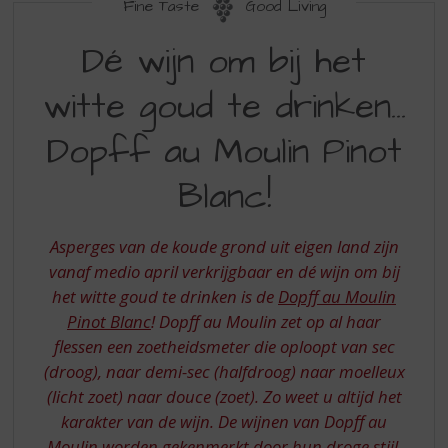
S
Fine Taste
Good Living
p
DE
r
Dé wijn om bij het
WIJN
i
n
witte goud te drinken…
OM
g
BIJ
n
Dopff au Moulin Pinot
a
HET
a
Blanc!
WITTE
r
d
GOUD
e
Asperges van de koude grond uit eigen land zijn
TE
n
vanaf medio april verkrijgbaar en dé wijn om bij
a
DRINKEN
het witte goud te drinken is de
Dopff au Moulin
v
DOPFF
i
Pinot Blanc
! Dopff au Moulin zet op al haar
g
AU
flessen een zoetheidsmeter die oploopt van sec
a
(droog), naar demi-sec (halfdroog) naar moelleux
MOULIN
t
(licht zoet) naar douce (zoet). Zo weet u altijd het
i
PINOT
karakter van de wijn. De wijnen van Dopff au
e
BLANC
Moulin worden gekenmerkt door hun droge stijl.