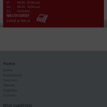
Vr
:
09.30 - 20.00 uur
Za
:
09.30 - 18.00 uur
Zo:
Gesloten
NIEUWSBRIEF
Schrijf je hier in
Home
Home
Assortiment
Over ons
Nieuws
Inspiratie
Contact
Mijn topSlijter