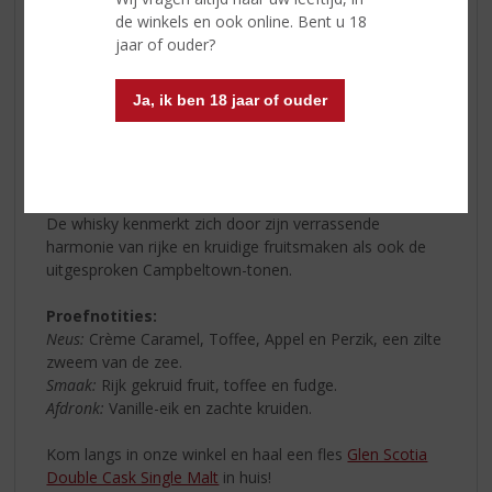
de winkels en ook online. Bent u 18
Glen Scotia werd geboren in een klein stadje aan de
jaar of ouder?
westkust van Schotland, dat de Victoriaanse
whiskyhoofdstad van de wereld zou worden.
Ja, ik ben 18 jaar of ouder
Campbeltown kenmerkt zich door haar standvastige en
trotse inwoners. Deze kracht is dan ook terug te
proeven in de whisky’s van Glen Scotia. De
Glen Scotia
Double Cask Single Malt
is een uitstekende keuze voor
zowel whiskyliefhebbers als beginnende whiskydrinkers.
De whisky kenmerkt zich door zijn verrassende
harmonie van rijke en kruidige fruitsmaken als ook de
uitgesproken Campbeltown-tonen.
Proefnotities:
Neus:
Crème Caramel, Toffee, Appel en Perzik, een zilte
zweem van de zee.
Smaak:
Rijk gekruid fruit, toffee en fudge.
Afdronk:
Vanille-eik en zachte kruiden.
Kom langs in onze winkel en haal een fles
Glen Scotia
Double Cask Single Malt
in huis!