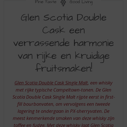
S
Fine Taste
Good Living
p
GLEN
r
Glen Scotia Double
SCOTIA
i
n
Cask een
DOUBLE
g
CASK
n
verrassende harmonie
a
VERRASSENDE
a
van rijke en kruidige
HARMONIE
r
d
VAN
fruitsmaken!
e
RIJKE
n
a
EN
Glen Scotia Double Cask Single Malt
, een whisky
v
KRUIDIGE
met rijke typische Campeltown-tonen. De Glen
i
g
Scotia Double Cask Single Malt rijpte eerst in first-
FRUITSMAKEN
a
fill bourbonvaten, om vervolgens een tweede
t
lagering te ondergaan in PX-sherryvaten. De
i
meest kenmerkende smaken van deze whisky zijn
e
toffee en fudge. Met deze whisky laat Glen Scotia