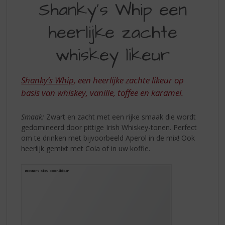
S
Shanky's Whip een
WHIP
p
r
heerlijke zachte
EEN
i
HEERLIJK
n
whiskey likeur
g
ZACHTE
n
WHISKEY
a
Shanky’s Whip
, een heerlijke zachte likeur op
a
LIKEUR
basis van whiskey, vanille, toffee en karamel.
r
d
Smaak:
Zwart en zacht met een rijke smaak die wordt
e
gedomineerd door pittige Irish Whiskey-tonen. Perfect
n
om te drinken met bijvoorbeeld Aperol in de mix! Ook
a
heerlijk gemixt met Cola of in uw koffie.
v
i
g
a
t
i
e