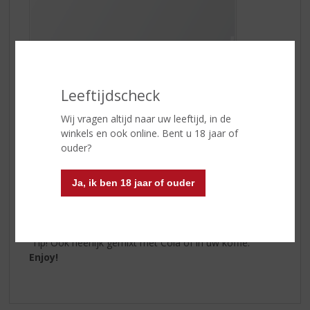
Leeftijdscheck
“Irish Old Fashioned mix”
Wij vragen altijd naar uw leeftijd, in de
winkels en ook online. Bent u 18 jaar of
1 deel
Aperol
ouder?
1 deel
Shanky’s Whip
Bittertjes
Ja, ik ben 18 jaar of ouder
Bourbon
Schijfje sinaasappel
2 gekonfijte kersen
Tip! Ook heerlijk gemixt met Cola of in uw koffie.
Enjoy!