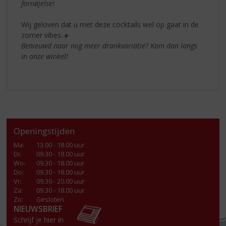
fornøjelse!
Wij geloven dat u met deze cocktails wel op gaat in de
zomer vibes.
☀️
Benieuwd naar nog meer drankvariatie? Kom dan langs
in onze winkel!
Openingstijden
Ma
:
13.00 - 18.00 uur
Di
:
09.30 - 18.00 uur
Wo
:
09.30 - 18.00 uur
Do
:
09.30 - 18.00 uur
Vr
:
09.30 - 20.00 uur
Za
:
09.30 - 18.00 uur
Zo:
Gesloten
NIEUWSBRIEF
Schrijf je hier in