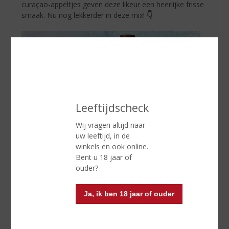
curaçao-appeltjes geven deze likeur een heerlijke frisse
smaak. Nu nog lekkerder in deze mix!
👇
Leeftijdscheck
Wij vragen altijd naar
uw leeftijd, in de
winkels en ook online.
Bent u 18 jaar of
ouder?
Ja, ik ben 18 jaar of ouder
Vul een longdrinkglas met ijsblokjes
Voeg 2 delen
De Kuyper Blue Curaçao
en
1 deel
Three Sixty Vodka
in