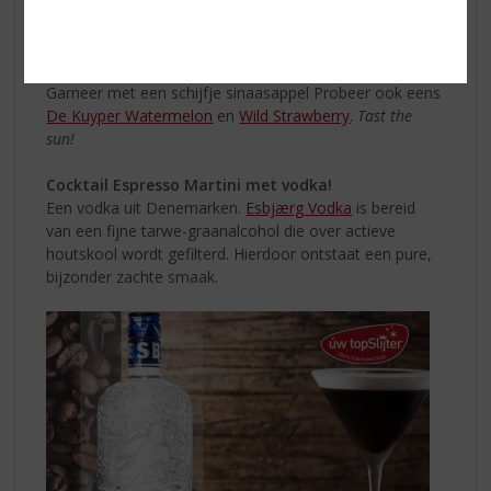
Schenk er een scheutje limoensap bij
Vul verder aan met Sprite of 7-up en roer zachtjes
door
Garneer met een schijfje sinaasappel Probeer ook eens
De Kuyper Watermelon
en
Wild Strawberry
.
Tast the
sun!
Cocktail Espresso Martini met vodka!
Een vodka uit Denemarken.
Esbjærg Vodka
is bereid
van een fijne tarwe-graanalcohol die over actieve
houtskool wordt gefilterd. Hierdoor ontstaat een pure,
bijzonder zachte smaak.