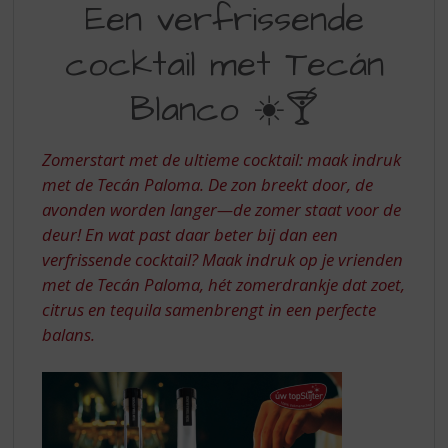
S
Een verfrissende
VERFRISSENDE
p
r
cocktail met Tecán
COCKTAIL
i
MET
n
Blanco ☀️🍸
g
TECAN
n
BLANCO
a
Zomerstart met de ultieme cocktail: maak indruk
a
met de Tecán Paloma. De zon breekt door, de
r
avonden worden langer—de zomer staat voor de
d
deur! En wat past daar beter bij dan een
e
n
verfrissende cocktail? Maak indruk op je vrienden
a
met de Tecán Paloma, hét zomerdrankje dat zoet,
v
citrus en tequila samenbrengt in een perfecte
i
balans.
g
a
t
i
e