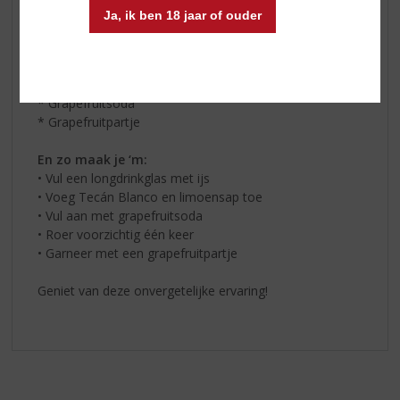
Probeer nu de Tecán Paloma!
Ja, ik ben 18 jaar of ouder
Dit heb je nodig:
* 40 ml
Tecán Blanco
* 15 ml limoensap
* Grapefruitsoda
‍* Grapefruitpartje
En zo maak je ‘m:‍
• Vul een longdrinkglas met ijs
• Voeg Tecán Blanco en limoensap toe
• Vul aan met grapefruitsoda
• Roer voorzichtig één keer
• Garneer met een grapefruitpartje
Geniet van deze onvergetelijke ervaring!