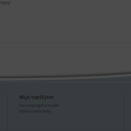
Enjoy!
Mijn topSlijter
Herroepingsformulier
Interessante links