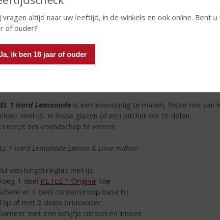
j vragen altijd naar uw leeftijd, in de winkels en ook online. Bent u
ar of ouder?
Ja, ik ben 18 jaar of ouder
EL 1 Original is er één om te genieten. Puur, in een verfrissende
ver, met tonen van jeneverbes en peper en een extra lange, zach
andistillaten en een gelagerde granen-eau-de-vie. De finesse zit i
EL 1 Hard Lemonade
is een eenvoudig te maken, frisse mix van 
lekker veel ijs. In losse glazen of een pitcher om te delen.
 recept om vriendschap te vieren!
EL 1 Hard Lemonade Lemon & Lime maken:
Vul een longdrinkglas met ijs
Voeg 1 deel
KETEL 1 Original
toe
Schenk er 1 deel citroensiroop base bij
Top af met 3 delen bruiswater
Garneer met een schijfje citroen en limoen