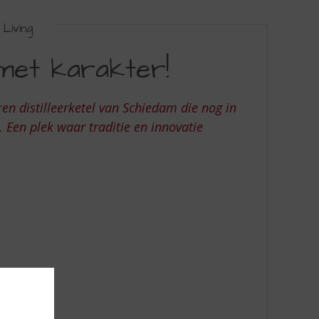
Living
met karakter!
n distilleerketel van Schiedam die nog in
. Een plek waar traditie en innovatie