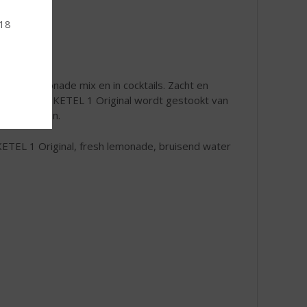
 18
 Hard Lemonade mix en in cocktails. Zacht en
te afdronk. KETEL 1 Original wordt gestookt van
n de kruiden.
KETEL 1 Original, fresh lemonade, bruisend water