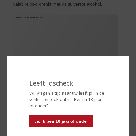
Calabrië doordrenkt met de zuiverste alcohol.
Leeftijdscheck
Wij vragen altijd naar uw leeftijd, in de
winkels en ook online. Bent u 18 jaar
of ouder?
Gemaakt van 29 verschillenden verse vruchten,
bloemen en frisse kruiden. Onder andere zoete en
Ja, ik ben 18 jaar of ouder
bittere sinaasappels, oranjebloesem, venkel, kamille,
saffraan, zoethout, pepermunten anijs maken
Vecchio