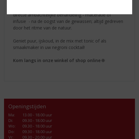
Amaro del Capo
een ware smaaksensatie. Alle
ingrediënten zijn 100% lokaal en natuurlijk. Uniek is de
directe ambachtelijke behandeling - maceratie of
infusie - na de oogst van de gewassen; altijd gedreven
door het ritme van de natuur.
Geniet puur, ijskoud, in de mix met tonic of als
smaakmaker in uw negroni cocktail!
Kom langs in onze winkel of shop online
🌐
Openingstijden
Ma
:
13.00 - 18.00 uur
Di
:
09.30 - 18.00 uur
Wo
:
09.30 - 18.00 uur
Do
:
09.30 - 18.00 uur
Vr
:
09.30 - 20.00 uur