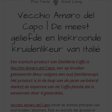
S
Fine Taste
Good Living
p
VECCHIO
r
Vecchio Amaro del
AMARO
i
n
Capo | De meest
DEL
g
CAPO
n
geliefde en bekroonde
a
|
a
kruidenlikeur van Italië
DE
r
d
MEEST
e
Een iconisch product van Distilleria Caffo is
GELIEFDE
n
Vecchio Amaro del Capo
, een op kruiden
a
EN
gebaseerde likeur volgens een oud familierecept.
v
BEKROONDE
i
Het product is in de loop van de jaren verbeterd
g
KRUIDENLIKEUR
dankzij de expertise van de Caffo-familie die is
a
verworven door 4 generaties.
VAN
t
i
ITALIË
Vecchio Amaro del Capo
bevat de
actieve principes van
e
veel kruiden, bloemen, fruit en wortels die groeien in