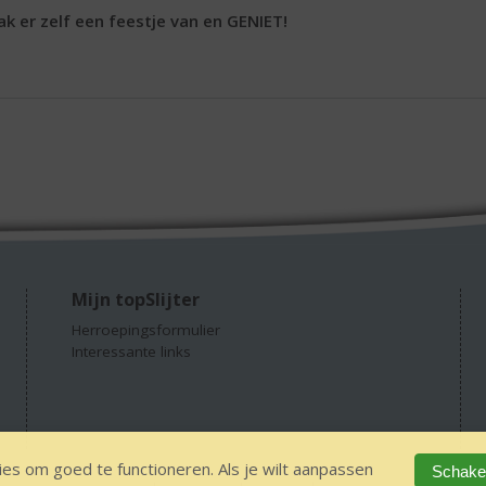
k er zelf een feestje van en GENIET!
Mijn topSlijter
Herroepingsformulier
Interessante links
es om goed te functioneren. Als je wilt aanpassen
Schakel