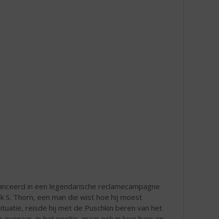
lanceerd in een legendarische reclamecampagne
k S. Thorn, een man die wist hoe hij moest
tuatie, reisde hij met de Puschkin beren van het
evenaar, in het poolijs, maar ook in luxe bars en