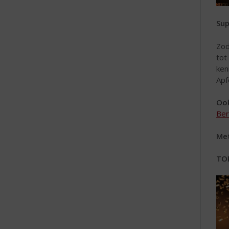
Sup
Zo
tot
ken
Apf
Ook
Ber
Met
TO