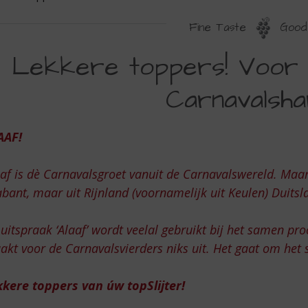
Fine Taste
Good 
EKKERE
Lekkere toppers! Voor 
OPPERS!
Carnavalsh
OOR
EDEREEN
AAF!
ET
EN
af is dè Carnavalsgroet vanuit de Carnavalswereld. Maar
ARNAVALSHART
bant, maar uit Rijnland (voornamelijk uit Keulen) Duitsl
uitspraak ‘Alaaf’ wordt veelal gebruikt bij het samen p
kt voor de Carnavalsvierders niks uit. Het gaat om het 
kkere toppers van úw topSlijter!