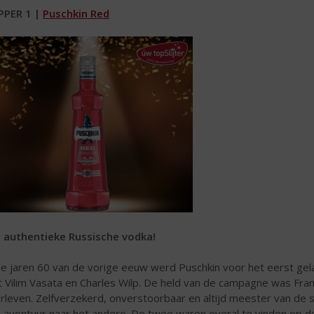
PPER 1 |
Puschkin Red
 authentieke Russische vodka!
de jaren 60 van de vorige eeuw werd Puschkin voor het eerst ge
 Vilim Vasata en Charles Wilp. De held van de campagne was Fran
rleven. Zelfverzekerd, onverstoorbaar en altijd meester van de si
 avontuur naar het andere. De twee waren overal te vinden op de 