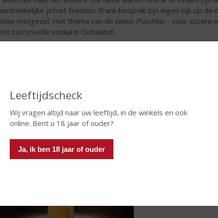
aantrekkelijke jetset feesten. Frank besprak zijn eigen kijk op de 
tieke metgezel. Het thema van de twee: Puschkin - voor stoere
st succesvolle vodka in Duitsland!
 lekker in de mix!
chkin Red
is ook lekker met Sprite, Fanta sinas of sinaasappelsap.
PPER 2 |
Berentzen Apfelkorn
Leeftijdscheck
Wij vragen altijd naar uw leeftijd, in de winkels en ook
online. Bent u 18 jaar of ouder?
Ja, ik ben 18 jaar of ouder