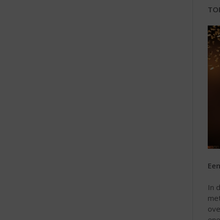
e
TO
Een
In 
met
ove
ene