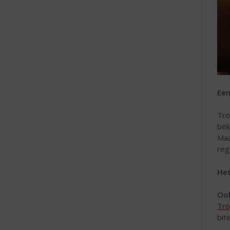
Een
Tro
bek
Maa
reg
Het
Ook
Tro
bit