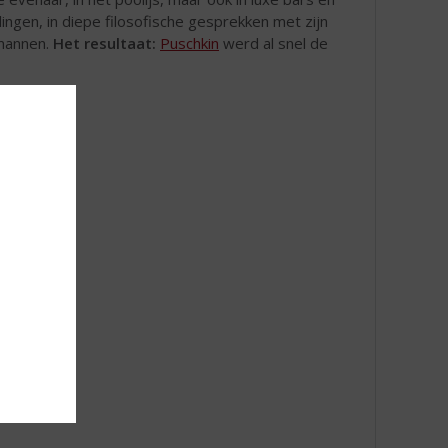
dingen, in diepe filosofische gesprekken met zijn
 mannen.
Het resultaat:
Puschkin
werd al snel de