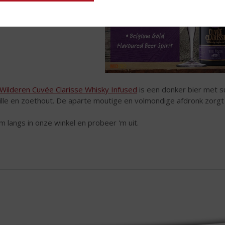
Wilderen Cuvée Clarisse Whisky Infused
is een donker bier met s
ille en zoethout. De aparte moutige en volmondige afdronk zorg
 langs in onze winkel en probeer 'm uit.