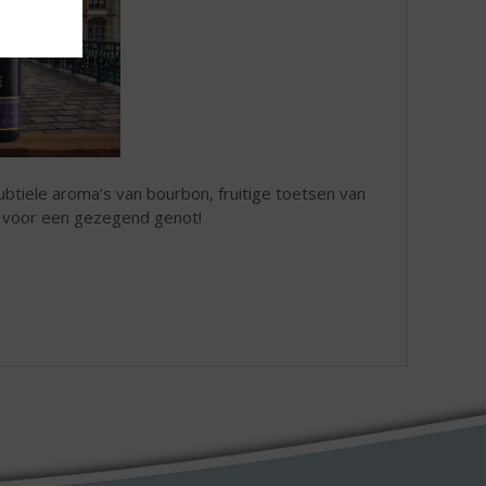
ubtiele aroma’s van bourbon, fruitige toetsen van
t voor een gezegend genot!