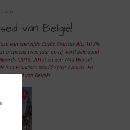
Living
ed van België!
ose van enerzijds Cuvée Clarisse Alc. 10,2%
 en eveneens twee jaar op rij werd bekroond
Awards (2016, 2017) en een Wild Weasel
de San Francisco World Spirit Awards. En
sky Infused van België!
18