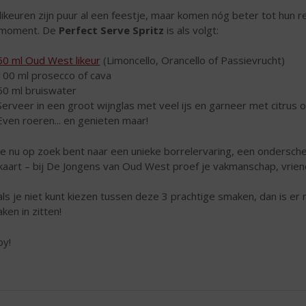
likeuren zijn puur al een feestje, maar komen nóg beter tot hun rec
 moment. De
Perfect Serve Spritz
is als volgt:
50 ml Oud West likeur
(Limoncello, Orancello of Passievrucht)
100 ml prosecco of cava
50 ml bruiswater
Serveer in een groot wijnglas met veel ijs en garneer met citrus o
Even roeren... en genieten maar!
je nu op zoek bent naar een unieke borrelervaring, een ondersch
kaart – bij De Jongens van Oud West proef je vakmanschap, vriend
als je niet kunt kiezen tussen deze 3 prachtige smaken, dan is er
ken in zitten!
oy!