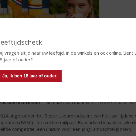
Leeftijdscheck
ij vragen altijd naar uw leeftijd, in de winkels en ook online. Bent 
8 jaar of ouder?
e likeuren worden volledig met de hand gemaakt, van het selecter
useren en bottelen. Geen hulpstoffen, geen kleurstoffen – alleen ee
Ja, ik ben 18 jaar of ouder
Limoncello
– Handgeschilde Italiaanse citroenen zorgen voor een
Orancello
– Gemaakt van Spaanse sinaasappelen, met een rijke cit
Passievruchtlikeur
– Gemaakt van maar liefst 10 verse passievruc
2024 uitgeroepen tot Beste Likeurproducent van het Jaar tijdens d
petition (IWSC) – een echte mijlpaal! Bovendien behaalden álle dr
elfde competitie, een unicum voor een jong, ambachtelijk merk.