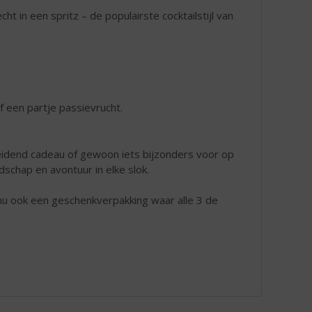
ht in een spritz – de populairste cocktailstijl van
f een partje passievrucht.
eidend cadeau of gewoon iets bijzonders voor op
schap en avontuur in elke slok.
 nu ook een geschenkverpakking waar alle 3 de