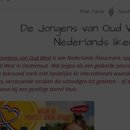
Fine Taste
Good 
E
De Jongens van Oud 
ONGENS
Nederlands lik
AN
UD
 Jongens van Oud West
is een Nederlands likeurmerk, opg
EST,
 West in Oosterhout. Wat begon als een gedeelde passie
EN
 bekroond merk met landelijke én internationale waard
CHT
e, verrassende smaken die uitnodigen tot genieten – of da
EDERLANDS
oon bij een gezellige borrel thuis.
IKEURMERK