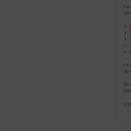
De 
dit
Of 
de 
En 
sma
Enj