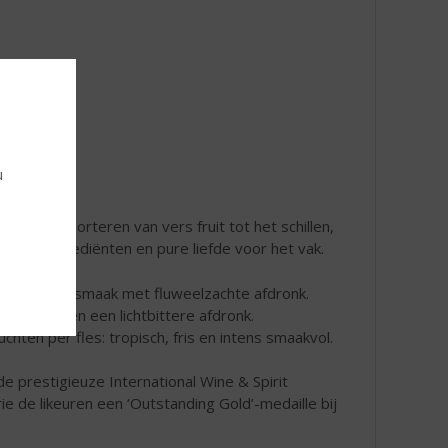
u
en en importeren van vers fruit tot het schillen,
rlijke ingrediënten en pure liefde voor het vak.
 friszoete smaak met fluweelzachte afdronk.
rusbody en een lichtbittere afdronk.
hten per fles: tropisch, fris en intens smaakvol.
e prestigieuze International Wine & Spirit
ie de likeuren een ‘Outstanding Gold’-medaille bij