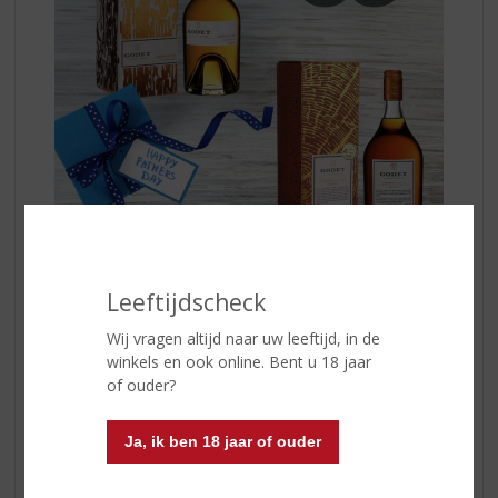
Leeftijdscheck
VS Classique
is een toegankelijke cognac met frisse
Wij vragen altijd naar uw leeftijd, in de
tonen van fruit en vanille. Licht en elegant, geschikt om
winkels en ook online. Bent u 18 jaar
ontspannen van te genieten.
of ouder?
VSOP Original
heeft meer rijping en diepgang, met
Ja, ik ben 18 jaar of ouder
zachte tonen van honing, rijp fruit en een ronde
afdronk. Een klassieker voor wie net wat meer