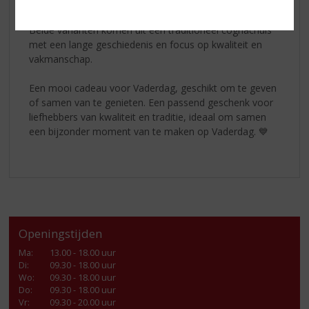
complexiteit zoekt.
Beide varianten komen uit een traditioneel cognachuis
met een lange geschiedenis en focus op kwaliteit en
vakmanschap.
Een mooi cadeau voor Vaderdag, geschikt om te geven
of samen van te genieten. Een passend geschenk voor
liefhebbers van kwaliteit en traditie, ideaal om samen
een bijzonder moment van te maken op Vaderdag. 💙
Openingstijden
Ma
:
13.00 - 18.00 uur
Di
:
09.30 - 18.00 uur
Wo
:
09.30 - 18.00 uur
Do
:
09.30 - 18.00 uur
Vr
:
09.30 - 20.00 uur