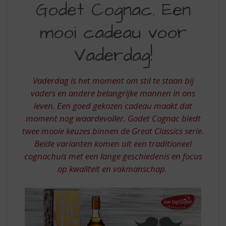
S
Godet Cognac. Een
COGNAC.
p
r
mooi cadeau voor
EEN
i
MOOI
n
Vaderdag!
g
CADEAU
n
VOOR
a
Vaderdag is het moment om stil te staan bij
a
VADERDAG
vaders en andere belangrijke mannen in ons
r
leven. Een goed gekozen cadeau maakt dat
d
moment nog waardevoller. Godet Cognac biedt
e
n
twee mooie keuzes binnen de Great Classics serie.
a
Beide varianten komen uit een traditioneel
v
cognachuis met een lange geschiedenis en focus
i
op kwaliteit en vakmanschap.
g
a
t
i
e