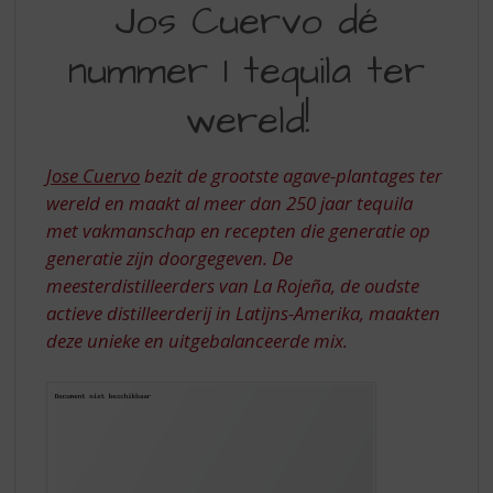
S
Jos Cuervo dé
DÉ
p
r
nummer 1 tequila ter
NUMMER
i
1
n
wereld!
g
TEQUILA
n
TER
a
Jose Cuervo
bezit de grootste agave-plantages ter
a
WERELD!
wereld en maakt al meer dan 250 jaar tequila
r
met vakmanschap en recepten die generatie op
d
generatie zijn doorgegeven. De
e
n
meesterdistilleerders van La Rojeña, de oudste
a
actieve distilleerderij in Latijns-Amerika, maakten
v
deze unieke en uitgebalanceerde mix.
i
g
a
t
i
e