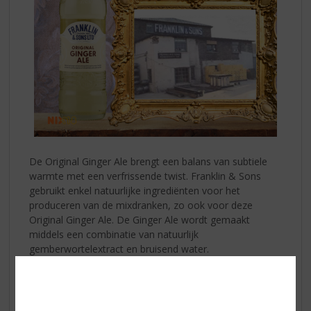
De Original Ginger Ale brengt een balans van subtiele
warmte met een verfrissende twist. Franklin & Sons
gebruikt enkel natuurlijke ingrediënten voor het
produceren van de mixdranken, zo ook voor deze
Original Ginger Ale. De Ginger Ale wordt gemaakt
middels een combinatie van natuurlijk
gemberwortelextract en bruisend water.
Fun Fact: Het bedrijf begon met de naam Franklin &
Brothers, vernoemd naar de gebroeders George,
Frederick en Albert Franklin, die het bedrijf hebben