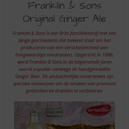
S
Franklin & Sons
EN
p
r
Original Ginger Ale
SONS
i
ORIGINAL
n
g
Franklin & Sons is een Brits familiebedrijf met een
GINGER
n
lange geschiedenis dat bekend staat om het
ALE
a
produceren van een verscheidenheid aan
a
hoogwaardige mixdranken. Opgericht in 1886,
r
d
werd Franklin & Sons in de beginnende jaren
e
vooral populair vanwege de handgemaakte
n
Ginger Beer. De ambachtelijke mixdranken zijn
a
speciaal ontworpen om de smaken van premium
v
gedistilleerde dranken te verbeteren.
i
g
a
t
i
e