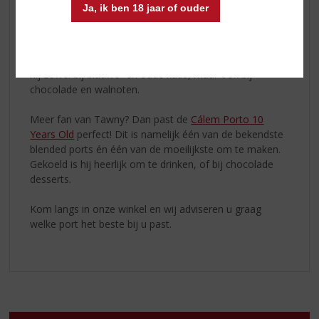
Ja, ik ben 18 jaar of ouder
Late Bottled Vintage
ligt in de familielijn van de Ruby
port. Met sap van één oogstjaar dat wordt gebotteld
tussen het 4e en 6e jaar na de oogst. Een volle en
krachtige port, met toch nog een frisse finish. Zo past
hij zowel bij blauwe- en oude kaas, maar ook bij
chocolade en walnoten.
Meer fan van Tawny? Dan past de
Cálem Porto 10
Years Old
perfect! Dit is namelijk één van de bekendste
blended ports én één van de moeilijkste om te maken.
Gekoeld is hij heerlijk om te drinken, of bij chocolade
desserts.
Kom langs in onze winkel en wij adviseren u graag
welke port het beste bij u past.