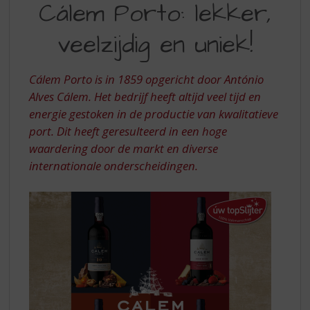
S
Cálem Porto: lekker,
PORTO
p
r
veelzijdig en uniek!
LEKKER
i
VEELZIJDIG
n
g
Cálem Porto is in 1859 opgericht door António
EN
n
Alves Cálem. Het bedrijf heeft altijd veel tijd en
UNIEK
a
energie gestoken in de productie van kwalitatieve
a
port. Dit heeft geresulteerd in een hoge
r
d
waardering door de markt en diverse
e
internationale onderscheidingen.
n
a
v
i
g
a
t
i
e