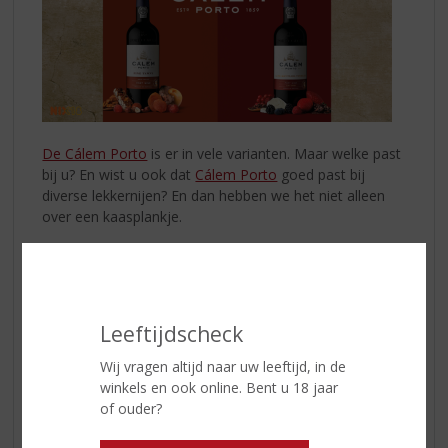
De Cálem Porto
is er in vele varianten. Maar welke past
bij u? En wist u ook dat
Cálem Porto
goed past bij
diverse lekkernijen? En dan hebben we het niet alleen
over een kaasplankje.
De
Cálem Porto Fine Ruby
kenmerkt zich door haar
volle en ronde smaakprofiel, die licht gekoeld prima kan
als borrelwijn. Of bij een taartje met rood fruit! De
Cálem Porto Fine Tawny
daarentegen zit vol met
Leeftijdscheck
noten, hout en gedroogd fruit; top in combinatie met
een vers gebakken notencake.
Wij vragen altijd naar uw leeftijd, in de
winkels en ook online. Bent u 18 jaar
Bent u op zoek naar een speciale port? Ga dan voor de
of ouder?
Late Bottled Vintage
(LBV) of de
Cálem Porto 10 Years
Old
.