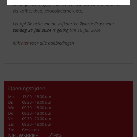
verse Jus d’orange, sinas en zelfs in uw warme dranken
als koffie, thee, chocolademelk etc.
Let op! De actie van de vrijkaarten Zwarte Cross voor
zondag 21 juli 2024
is geldig t/m 16 juli 2024.
Klik
hier
voor alle aanbiedingen
Openingstijden
Ma
:
13.00 - 18.00 uur
Di
:
09.30 - 18.00 uur
Wo
:
09.30 - 18.00 uur
Do
:
09.30 - 18.00 uur
Vr
:
09.30 - 20.00 uur
Za
:
09.30 - 18.00 uur
Zo:
Gesloten
NIEUWSBRIEF