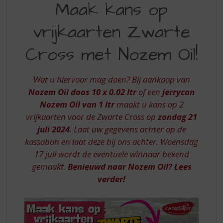
S
Maak kans op
KANS
p
r
vrijkaarten Zwarte
OP
i
VRIJKAARTEN
n
Cross met Nozem Oil!
g
ZWARTE
n
CROSS
a
Wat u hiervoor mag doen? Bij aankoop van
a
VOOR
Nozem Oil doos 10 x 0.02 ltr
of een
jerrycan
r
Nozem Oil van 1 ltr
maakt u kans op 2
21
d
vrijkaarten voor de Zwarte Cross op
zondag 21
e
JULI
n
juli 2024
. Laat uw gegevens achter op de
2024
a
kassabon en laat deze bij ons achter. Woensdag
v
17 juli wordt de eventuele winnaar bekend
i
gemaakt.
Benieuwd naar Nozem Oil? Lees
g
verder!
a
t
i
e