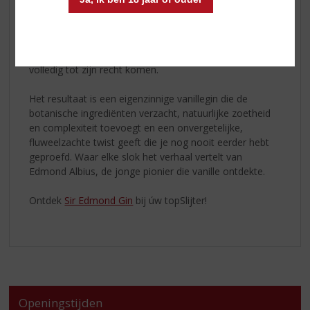
de hand bestoven volgens de revolutionaire techniek
van Edmond Albius. Zo krijgt deze gin zijn kenmerkende
zachtheid, warmte en gelaagde smaak. Een zachte
koude infusie laat de volle, rijke smaak van vanille
volledig tot zijn recht komen.
Het resultaat is een eigenzinnige vanillegin die de
botanische ingrediënten verzacht, natuurlijke zoetheid
en complexiteit toevoegt en een onvergetelijke,
fluweelzachte twist geeft die je nog nooit eerder hebt
geproefd. Waar elke slok het verhaal vertelt van
Edmond Albius, de jonge pionier die vanille ontdekte.
Ontdek
Sir Edmond Gin
bij úw topSlijter!
Openingstijden