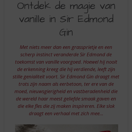
S
Ontdek de magie van
DE
p
r
vanille in Sir Edmond
MAGIE
i
VAN
n
Gin
g
VANILLE
n
IN
a
Met niets meer dan een grassprietje en een
a
SIR
scherp instinct veranderde Sir Edmond de
r
toekomst van vanille voorgoed. Hoewel hij nooit
EDMOND
d
de erkenning kreeg die hij verdiende, leeft zijn
e
GIN
n
stille genialiteit voort. Sir Edmond Gin draagt ​​met
a
trots zijn naam als eerbetoon, ter ere van de
v
moed, nieuwsgierigheid en vastberadenheid die
i
de wereld haar meest geliefde smaak gaven en
g
die elke fles die zij maken inspireren. Elke slok
a
t
draagt ​​een verhaal met zich mee…
i
e