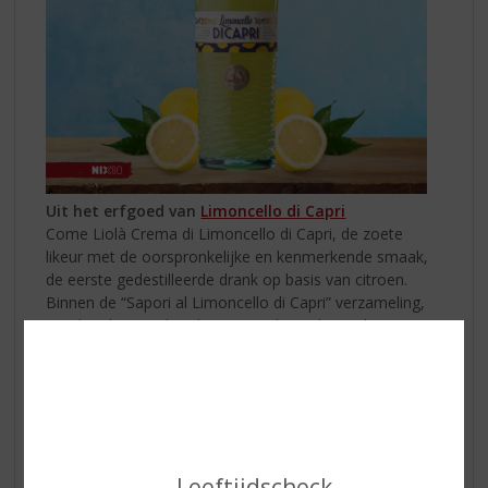
Uit het erfgoed van
Limoncello di Capri
Come Liolà Crema di Limoncello di Capri, de zoete
likeur met de oorspronkelijke en kenmerkende smaak,
de eerste gedestilleerde drank op basis van citroen.
Binnen de “Sapori al Limoncello di Capri” verzameling,
worden de typisch Italiaanse traditionele producten
verenigd met de aroma en geur van Limoncello di Capri,
een ode aan de natuurlijke en kwalitatief hoogstaande
producten, trouw aan de traditionele receptuur.
Leeftijdscheck