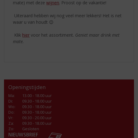
mate) met deze
wijnen
. Proost op de vakantie!
Uiteraard hebben wij nog veel meer lekkers! Het is net
waar u van houdt 😉
Klik
hier
voor het assortiment.
Geniet maar drink met
mate.
Openingstijden
Ma
:
13.00 - 18.00 uur
Di
:
09.30 - 18.00 uur
Wo
:
09.30 - 18.00 uur
Do
:
09.30 - 18.00 uur
Vr
:
09.30 - 20.00 uur
Za
:
09.30 - 18.00 uur
Zo:
Gesloten
NIEUWSBRIEF