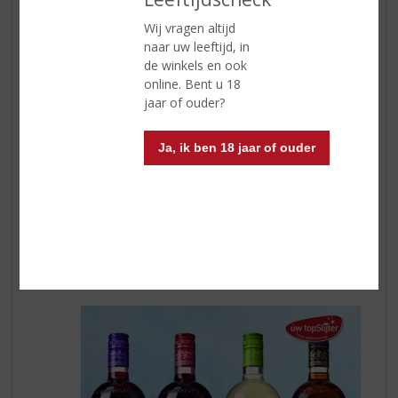
Wij vragen altijd
Koffers inpakken
naar uw leeftijd, in
Ook vaak zo'n stressfactor. Het liefst nemen wij
de winkels en ook
gewoon ons hele huis mee maar helaas hebben wij nog
online. Bent u 18
geen toverstaf om dit passend in de koffers te krijgen.
jaar of ouder?
Tranquilo...pak de koffers zo kort mogelijk voor de
vakantie in. Begint u al twee weken van tevoren dan is
er een kans dat u die koffer tussendoor met regelmaat
Ja, ik ben 18 jaar of ouder
omgooit. Wat u wel kunt doen is een kleine week van
tevoren een lijst te maken met wat u mee wilt nemen.
Dat zorgt al voor een rustiger mindset voor de vakantie.
Dan staat het op uw lijstje en zit het niet meer voorin in
uw hoofd. En zorg voor iets lekkers te drinken zodat u
alvast een beetje in de vakantie stemming komt.