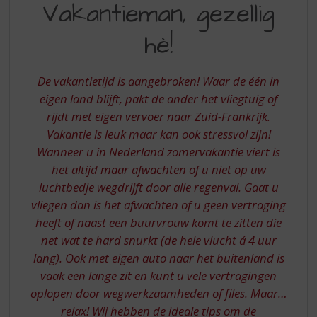
S
Vakantieman, gezellig
GEZELLIG
p
r
hè!
HE
i
n
g
De vakantietijd is aangebroken! Waar de één in
n
eigen land blijft, pakt de ander het vliegtuig of
a
rijdt met eigen vervoer naar Zuid-Frankrijk.
a
Vakantie is leuk maar kan ook stressvol zijn!
r
d
Wanneer u in Nederland zomervakantie viert is
e
het altijd maar afwachten of u niet op uw
n
luchtbedje wegdrijft door alle regenval. Gaat u
a
vliegen dan is het afwachten of u geen vertraging
v
heeft of naast een buurvrouw komt te zitten die
i
net wat te hard snurkt (de hele vlucht á 4 uur
g
a
lang). Ook met eigen auto naar het buitenland is
t
vaak een lange zit en kunt u vele vertragingen
i
oplopen door wegwerkzaamheden of files. Maar…
e
relax! Wij hebben de ideale tips om de