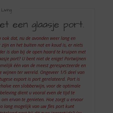
Living
t een glaasje port.
u ook dat, nu de avonden weer lang en
 zijn en het buiten nat en koud is, er niets
der is dan bij de open haard te kruipen met
aasje port? U bent niet de enige! Portwijnen
amelijk één van de meest gerespecteerde en
e wijnen ter wereld. Ongeveer 1/5 deel van
tugese export is port gerelateerd. Port is
ehalve een slobberwijn, voor de optimale
eleving dient u vooral even de tijd te
om ervan te genieten. Hoe zorgt u ervoor
zo lang mogelijk van uw fles port kunt
stekend past bij dit gure jaargetijde? úw