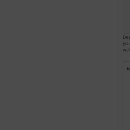
Dez
gla
wel