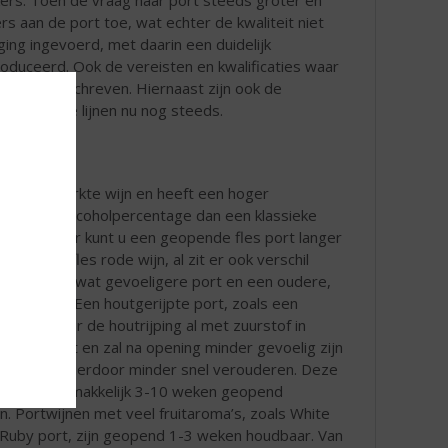
 aan de port toe, wat echter de kwaliteit niet
ng ingevoerd, met daarin een duidelijk
uceerd. Ook de vereisten en kwalificaties waar
 detail beschreven. Hiernaast zijn ook de
 in grote lijnen nu nog steeds.
 een versterkte wijn en heeft een hoger
ehalte en alcoholpercentage dan een klassieke
jn. Hierdoor kunt u een geopende fles port langer
 dan een fles rode wijn, al zit er ook verschil
een jonge, wat gevoeligere port en een oudere,
ijpte port. Een houtgerijpte port, zoals een
ort, is door de houtrijping al met zuurstof in
ng geweest en zal na opening minder gevoelig zijn
urstof en hierdoor minder snel verouderen. Deze
nen kunt u makkelijk 3-10 weken geopend
. Portwijnen met veel fruitaroma’s, zoals White
 Ruby port, zijn geopend 1-3 weken houdbaar. Van