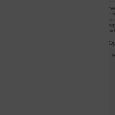
maa
Het
zal
opp
op 
Op