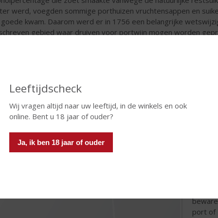
ter werd, voegden sommige porthuizen vruchtensappen en suikers
 goede kwam. Daarom werd er in 1756 een belangrijke wetswijzigi
chreven gebied waar druiven voor portwijn mogen worden geprod
verschillende soorten port aan moeten voldoen, werd hierin tot in
imale opbrengsten per perceel omschreven. Deze wetgeving geldt
rt bewaren
Leeftijdscheck
Port is
suikerg
Wij vragen altijd naar uw leeftijd, in de winkels en ook
rode wi
online. Bent u 18 jaar of ouder?
bewaren
tussen 
Ja, ik ben 18 jaar of ouder
houtger
Tawny p
aanraki
voor zu
portwij
bewaren
port of