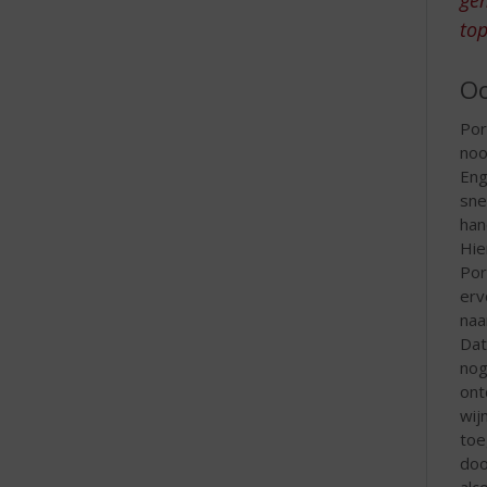
e
top
Oo
Por
noo
Eng
sne
han
Hie
Por
erv
naa
Dat
nog
ont
wij
toe
doo
alc