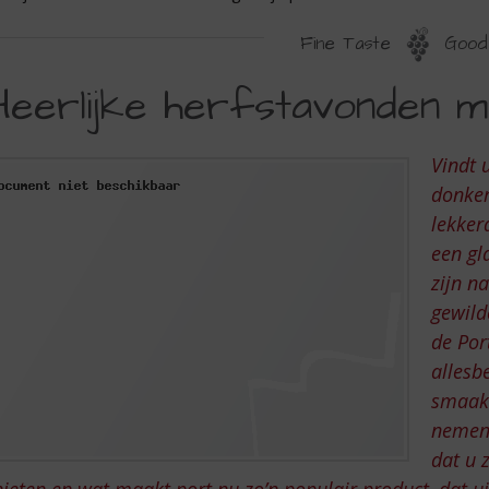
Fine Taste
Good 
EERLIJKE
Heerlijke herfstavonden me
ERFSTAVONDEN
ET
Vindt 
EN
donker
LAASJE
lekker
een gl
ORT
zijn n
gewild
de Por
allesb
smaakb
nemen 
dat u 
ieten en wat maakt port nu zo’n populair product, dat uit