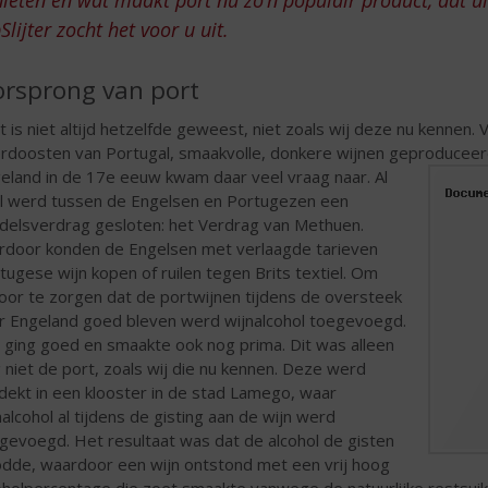
Slijter zocht het voor u uit.
rsprong van port
t is niet altijd hetzelfde geweest, niet zoals wij deze nu kennen. 
rdoosten van Portugal, smaakvolle, donkere wijnen geproduceerd
eland in de 17e eeuw kwam daar veel vraag naar.
Al
l werd tussen de Engelsen en Portugezen een
delsverdrag gesloten: het Verdrag van Methuen.
rdoor konden de Engelsen met verlaagde tarieven
tugese wijn kopen of ruilen tegen Brits textiel. Om
oor te zorgen dat de portwijnen tijdens de oversteek
r Engeland goed bleven werd wijnalcohol toegevoegd.
 ging goed en smaakte ook nog prima. Dit was alleen
 niet de port, zoals wij die nu kennen. Deze werd
dekt in een klooster in de stad Lamego, waar
nalcohol al tijdens de gisting aan de wijn werd
gevoegd. Het resultaat was dat de alcohol de gisten
dde, waardoor een wijn ontstond met een vrij hoog
oholpercentage die zoet smaakte vanwege de natuurlijke restsuik