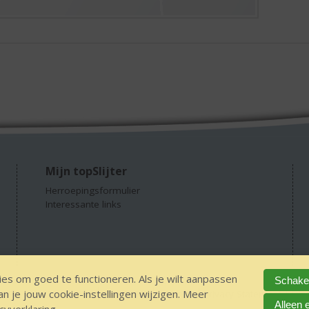
Mijn topSlijter
Herroepingsformulier
Interessante links
es om goed te functioneren. Als je wilt aanpassen
Schakel
 je jouw cookie-instellingen wijzigen. Meer
GEEN 18 GEEN alcohol
IDIN/ITSME
sitemap
Privacy Statement
Dis
Alleen 