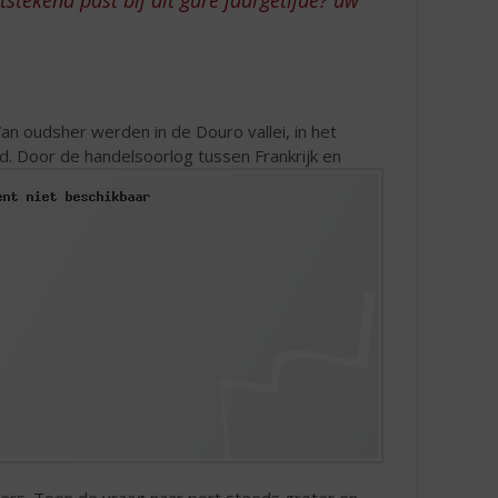
Van oudsher werden in de Douro vallei, in het
. Door de handelsoorlog tussen Frankrijk en
ers. Toen de vraag naar port steeds groter en