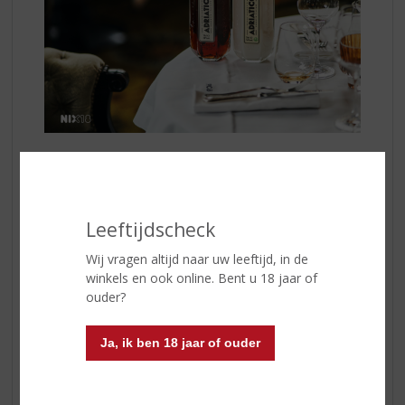
Adriatico Roasted Almonds
is een likeur die gemaakt
wordt op basis van de hoogste kwaliteit amandelen uit
de regio van Apulia in Zuid-Italië. Deze amandelen
worden allemaal met de hand geplukt en vervolgens
Leeftijdscheck
gedurende verschillende uren
geroosterd
voordat ze
Wij vragen altijd naar uw leeftijd, in de
verwerkt worden in het maceratie -en distillatieproces.
winkels en ook online. Bent u 18 jaar of
In dit proces worden ook vanille, kaneel, cacao en een
ouder?
beetje koffie aan de likeur toegevoegd. Het geheel
wordt tot slot afgewerkt met een snuifje zeezout van
de Adriatische zee.
Ja, ik ben 18 jaar of ouder
Adriatico Amaretto Bianco
is een volledig nieuwe
soort amaretto. Deze fijne witte likeur wordt