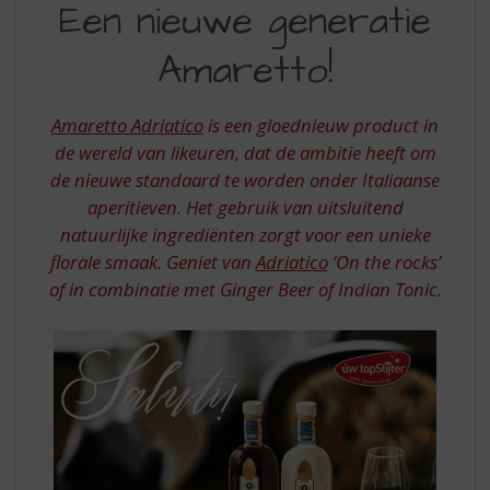
S
Een nieuwe generatie
NIEUWE
p
r
Amaretto!
GENERATIE
i
AMARETTO
n
g
Amaretto Adriatico
is een gloednieuw product in
n
de wereld van likeuren, dat de ambitie heeft om
a
de nieuwe standaard te worden onder Italiaanse
a
aperitieven. Het gebruik van uitsluitend
r
d
natuurlijke ingrediënten zorgt voor een unieke
e
florale smaak. Geniet van
Adriatico
‘On the rocks’
n
of in combinatie met Ginger Beer of Indian Tonic.
a
v
i
g
a
t
i
e