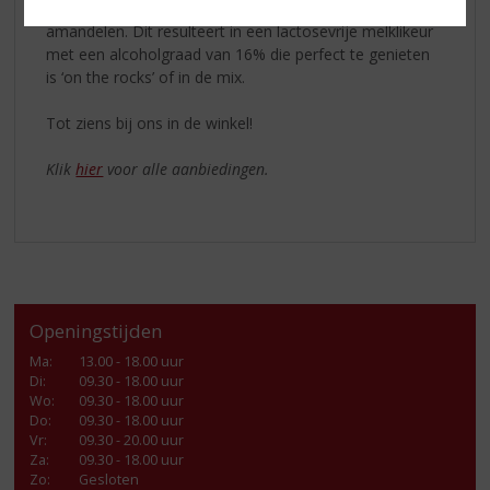
geproduceerd door het
pletten
van hoge kwaliteit
amandelen. Dit resulteert in een lactosevrije melklikeur
met een alcoholgraad van 16% die perfect te genieten
is ‘on the rocks’ of in de mix.
Tot ziens bij ons in de winkel!
Klik
hier
voor alle aanbiedingen.
Openingstijden
Ma
:
13.00 - 18.00 uur
Di
:
09.30 - 18.00 uur
Wo
:
09.30 - 18.00 uur
Do
:
09.30 - 18.00 uur
Vr
:
09.30 - 20.00 uur
Za
:
09.30 - 18.00 uur
Zo:
Gesloten