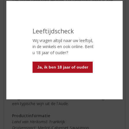
van 100% Grenache druiven. De Grenache Rosé is een
heerlijke frisse, ongecompliceerde wijn. Moderne
vinificatie met de nadruk op een fruitige, soepele
smaak. Jong en koel geserveerd is deze smakelijke
drink- en maaltijdrosé het lekkerst.
Leeftijdscheck
Productinformatie
Wij vragen altijd naar uw leeftijd,
Land van Herkomst
: Frankrijk
in de winkels en ook online. Bent
Druivensoort:
Grenache
u 18 jaar of ouder?
Inhoud:
75 CL
Alcoholpercentage:
12.5% vol.
Ja, ik ben 18 jaar of ouder
Caves d'Albret Merlot-Cabernet Sauvignon
De intens dieprode wijn heeft een aroma van gerijpt
rood fruit met kruidige tonen. De smaak is vol met
zachte tannines. De afdronk vol aroma's van fruit, is
lang. Deze blend van Merlot met Cabernet Sauvignon is
een typische wijn uit de l'Aude.
Productinformatie
Land van Herkomst
: Frankrijk
Druivensoort:
Merlot-Cabernet Sauvignon