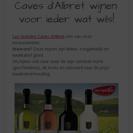
S
Caves d'Albret wijnen:
D'ALBRET
p
r
voor ieder wat wils!
WIJNEN:
i
VOOR
n
g
IEDER
Les Grandes Caves d’Albret
één van onze
n
exclusiviteiten.
WAT
a
Waarom?
Deze wijnen zijn lekker, toegankelijk en
a
WILS
kwalitatief goed.
r
Wij kijken ook naar waar de wijn vandaan komt
d
(geschiedenis), de looks en uiteraard naar de prijs/
e
kwaliteitverhouding.
n
a
v
i
g
a
t
i
e