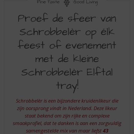
S
Fine Taste
Good Living
p
PROEF
r
Proef de sfeer van
DE
i
n
Schrobbelèr op élk
SFEER
g
VAN
n
feest of evenement
a
SCHROBBELER
a
met de kleine
OP
r
d
ELK
Schrobbelèr Elftal
e
FEEST
n
tray!
a
OF
v
EVENEMENT
i
Schrobbelèr is een bijzondere kruidenlikeur die
g
MET
a
zijn oorsprong vindt in Nederland. Deze likeur
DE
t
staat bekend om zijn rijke en complexe
i
KLEINE
smaakprofiel, dat te danken is aan een zorgvuldig
e
samengestelde mix van maar liefst
43
SCHROBBELER