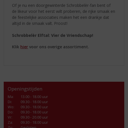
Of je nu een doorgewinterde Schrobbelèr-fan bent of
de likeur voor het eerst wilt proberen, de rijke smaak en
de feestelijke associaties maken het een drankje dat
altijd in de smaak valt. Proost!
Schrobbelèr Elftal: Vier de Vriendschap!
Klik
hier
voor ons overige assortiment.
Openingstijden
Ma
:
13.00 - 18.00 uur
Di
:
09.30 - 18.00 uur
Wo
:
09.30 - 18.00 uur
Do
:
09.30 - 18.00 uur
Vr
:
09.30 - 20.00 uur
Za
:
09.30 - 18.00 uur
Zo:
Gesloten