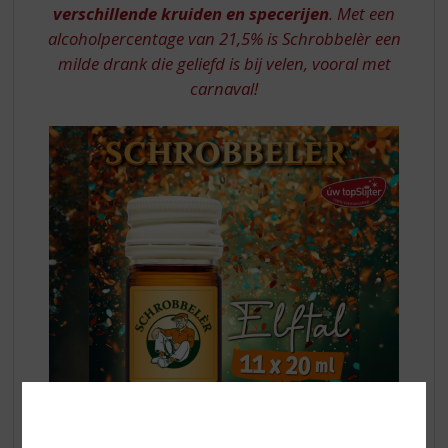
verschillende kruiden en specerijen
. Met een
ELFTAL
alcoholpercentage van 21,5% is Schrobbelèr een
TRAY
milde drank die geliefd is bij velen, vooral met
carnaval!