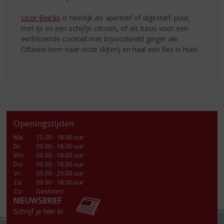
Licor Beirão
is heerlijk als aperitief of digestief: puur,
met ijs en een schijfje citroen, of als basis voor een
verfrissende cocktail met bijvoorbeeld ginger ale.
Oftewel kom naar onze slijterij en haal een fles in huis!
Openingstijden
Ma
:
13.00 - 18.00 uur
Di
:
09.30 - 18.00 uur
Wo
:
09.30 - 18.00 uur
Do
:
09.30 - 18.00 uur
Vr
:
09.30 - 20.00 uur
Za
:
09.30 - 18.00 uur
Zo:
Gesloten
NIEUWSBRIEF
Schrijf je hier in