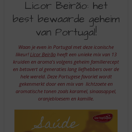
S
Licor Beirão: het
BEIRAO
p
r
best bewaarde geheim
HET
i
BEST
n
van Portugal!
g
BEWAARDE
n
GEHEIM
a
Waan je even in Portugal met deze iconische
a
VAN
likeur!
Licor Beirão
heeft een unieke mix van 13
r
kruiden en aroma's volgens geheim familierecept
PORTUGAL
d
en betovert al generaties lang liefhebbers over de
e
n
hele wereld. Deze Portugese favoriet wordt
a
gekenmerkt door een mix van lichtzoete en
v
aromatische tonen zoals karamel, sinaasappel,
i
oranjebloesem en kamille.
g
a
t
i
e