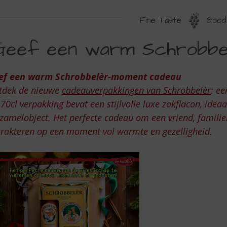
Fine Taste
Good 
EEF
Geef een warm Schrobbe
EN
ARM
ef een warm Schrobbelèr-moment cadeau
CHROBBELÈR-
tdek de nieuwe
cadeauverpakkingen van Schrobbelèr
: ee
OMENT
70cl verpakking bevat een stijlvolle luxe zakflacon, ide
zamelobject. Het perfecte cadeau om een vriend, familieli
ADEAU
trakteren op een moment vol warmte en gezelligheid.