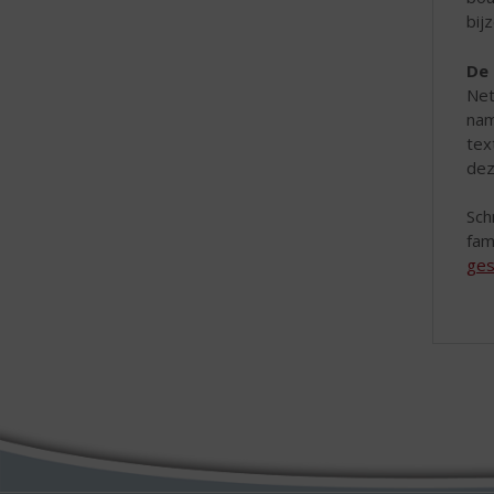
bij
De 
Net
nam
tex
dez
Sch
fam
ges