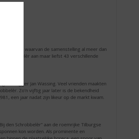
ge van 21,5% waarvan de samenstelling al meer dan
t Schrobbelèr aan maar liefst 43 verschillende
van grondlegger Jan Wassing. Veel vrienden maakten
belèr. Zo’n vijftig jaar later is de bekendheid
981, een jaar nadat zijn likeur op de markt kwam.
ij den Schrobbelèr” aan de roemrijke Tilburgse
esponnen kon worden. Als prominente en
 en binnen de plaatselijke horeca, een spoor van