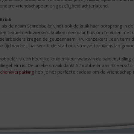
zondere vriendschappen en gezelligheid achterlatend.
Kruik
 als de naam Schrobbelèr vindt ook de kruik haar oorsprong in de T
en textielmedewerkers kruiken mee naar huis om te vullen met u
tielarbeiders kregen de geuzennaam ‘Kruikenzeikers’, een term di
e tijd van het jaar wordt de stad ook steevast kruikenstad geno
robbelèr is een heerlijke
kruidenlikeur waarvan de samenstelling 
iliegeheim is. De unieke smaak dankt Schrobbelèr aan 43 verschil
chenkverpakking
heb je het perfecte cadeau om de vriendschap 