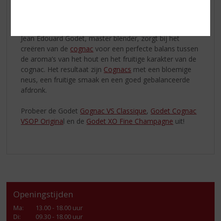
firma Godet is inmiddels het enige cognachuis die ook
daadwerkelijk nog in La Rochelle gevestigd is.
Jean Edouard Godet, master blender, zorgt bij het
creëren van de
cognac
voor een perfecte balans tussen
de aroma’s van het hout en het fruitige karakter van de
cognac. Het resultaat zijn
Cognacs
met een bloemige
neus, een fruitige smaak en een goed gebalanceerde
afdronk.
Probeer de Godet
Gognac VS Classique
,
Godet Cognac
VSOP Origina
l en de
Godet XO Fine Champagne
uit!
Openingstijden
Ma
:
13.00 - 18.00 uur
Di
:
09.30 - 18.00 uur