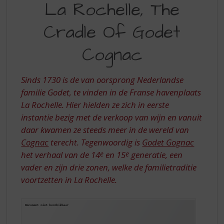
S
La Rochelle, The
ROCHELLE,
p
r
Cradle Of Godet
THE
i
CRADLE
n
Cognac
g
OF
n
GODET
a
Sinds 1730 is de van oorsprong Nederlandse
a
COGNAC
familie Godet, te vinden in de Franse havenplaats
r
La Rochelle. Hier hielden ze zich in eerste
d
instantie bezig met de verkoop van wijn en vanuit
e
n
daar kwamen ze steeds meer in de wereld van
a
Cognac
terecht. Tegenwoordig is
Godet Gognac
v
het verhaal van de 14
e
en 15
e
generatie, een
i
vader en zijn drie zonen, welke de familietraditie
g
voortzetten in La Rochelle.
a
t
i
e