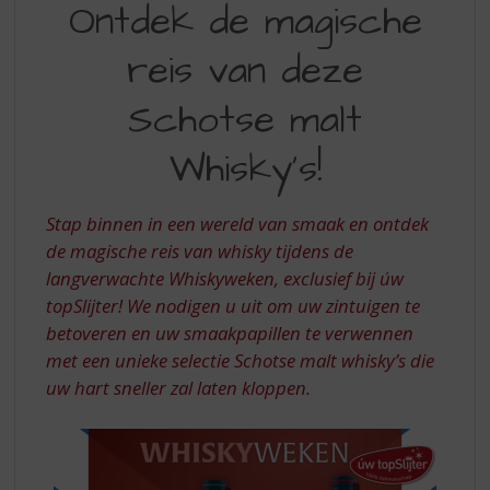
S
Ontdek de magische
DE
p
r
reis van deze
MAGISCHE
i
REIS
n
Schotse malt
g
VAN
n
Whisky's!
DEZE
a
a
SCHOTSE
r
Stap binnen in een wereld van smaak en ontdek
MALT
d
de magische reis van whisky tijdens de
e
WHISKY’S
langverwachte Whiskyweken, exclusief bij úw
n
a
topSlijter! We nodigen u uit om uw zintuigen te
v
betoveren en uw smaakpapillen te verwennen
i
met een unieke selectie Schotse malt whisky’s die
g
uw hart sneller zal laten kloppen.
a
t
i
e