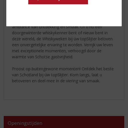
een explosie van smaken die uw smaakpapillen
uitdaagt.
Onze winkel staat klaar om u te verwelkomen in een
ambiance van ontdekking en smaak. Of u nu een
doorgewinterde whiskykenner bent of nieuw bent in
deze wereld, de Whiskyweken bij úw topSlijter beloven
een onvergetelijke ervaring te worden. Verrijk uw leven
met exceptionele momenten, verhoogd door de
warmte van Schotse gastvrijheid.
Proost op buitengewone momenten! Ontdek het beste
van Schotland bij úw topSlijter. Kom langs, laat u
betoveren en deel mee in de viering van smaak.
Openingstijden