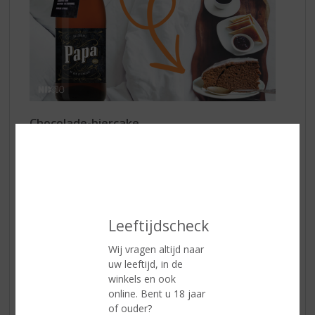
Chocolade-biercake
Ingrediënten:
• 75 gr roomboter
• 225 gr suiker
• Snufje zout
• 2 eieren
• 340 gr bloem
Leeftijdscheck
• 8 gr bakpoeder
• 140 gr pure chocolade,
Wij vragen altijd naar
• 1 fles Papa quadrupel
uw leeftijd, in de
winkels en ook
Zo maakt u het:
online. Bent u 18 jaar
Haal de roomboter en de eieren vast uit de koelkast.
of ouder?