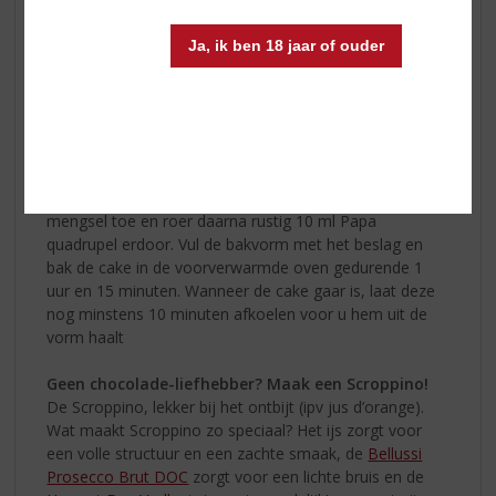
Deze moeten op kamertemperatuur verwerkt worden.
Verwarm de oven voor op 160 °C en vet een ronde
Ja, ik ben 18 jaar of ouder
bakvorm in met boter. Snijd de boter in kleine blokjes
en klop dit met de suiker en een snufje zout tot een
zacht en romig mengsel. Spatel hier de eieren door.
Zeef de bloem met het bakpoeder en spatel dit
vervolgens ook door het mengsel heen. Smelt
ondertussen de chocolade in een pannetje op laag vuur
(of au-bain-marie), voeg dit vervolgens ook aan het
mengsel toe en roer daarna rustig 10 ml Papa
quadrupel erdoor. Vul de bakvorm met het beslag en
bak de cake in de voorverwarmde oven gedurende 1
uur en 15 minuten. Wanneer de cake gaar is, laat deze
nog minstens 10 minuten afkoelen voor u hem uit de
vorm haalt
Geen chocolade-liefhebber? Maak een Scroppino!
De Scroppino, lekker bij het ontbijt (ipv jus d’orange).
Wat maakt Scroppino zo speciaal? Het ijs zorgt voor
een volle structuur en een zachte smaak, de
Bellussi
Prosecco Brut DOC
zorgt voor een lichte bruis en de