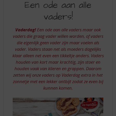
S
Een ode aan alle
MET
p
r
vaders!
UW
i
TOPSLIJTER
n
g
Vaderdag!
Een ode aan alle vaders maar ook
n
vaders die graag vader willen worden, of vaders
a
die eigenlijk geen vader zijn maar voelen als
a
vader. Vaders staan net als moeders dagelijks
r
d
klaar alleen net even een tikkeltje anders. Vaders
e
houden van kort maar krachtig, zijn stoer en
n
houden vaak van klieren en grappen. Daarom
a
zetten wij onze vaders op Vaderdag extra in het
v
zonnetje met een lekker ontbijt zodat ze even bij
i
kunnen komen.
g
a
t
i
e