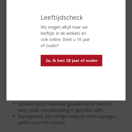
Leeftijdscheck
Wij vragen altijd naar uw
leeftijd, in de winkels en
ook online. Bent u 18 jaar
of ouder?
Smakelijk Pasen
Lekker eten is een belangrijk onderdeel van Pasen. Hier
zijn enkele ideeën voor een smakelijk Paasmenu:
Ja, ik ben 18 jaar of ouder
Voorgerechten:
Paasbrood: Een traditioneel, rijkgevuld zoet brood.
Vaak als paasstol verkocht met rozijnen, krenten en
amandelspijs. Lekker met roomboter!
Gevulde Eieren: Klassieke gevulde eieren met een
twist, zoals avocadovulling of gerookte zalm.
Aspergesoep: Een romige soep van verse asperges,
perfect voor het seizoen.