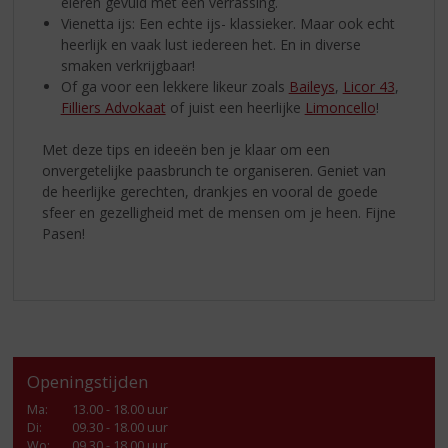
eieren gevuld met een verrassing.
Vienetta ijs: Een echte ijs- klassieker. Maar ook echt
heerlijk en vaak lust iedereen het. En in diverse
smaken verkrijgbaar!
Of ga voor een lekkere likeur zoals
Baileys
,
Licor 43
,
Filliers Advokaat
of juist een heerlijke
Limoncello
!
Met deze tips en ideeën ben je klaar om een
onvergetelijke paasbrunch te organiseren. Geniet van
de heerlijke gerechten, drankjes en vooral de goede
sfeer en gezelligheid met de mensen om je heen. Fijne
Pasen!
Openingstijden
Ma
:
13.00 - 18.00 uur
Di
:
09.30 - 18.00 uur
Wo
:
09.30 - 18.00 uur