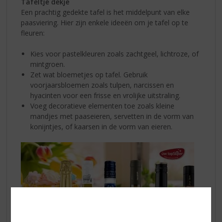
Tafeltje dekje
Een prachtig gedekte tafel is het middelpunt van elke
paasviering. Hier zijn enkele ideeën om je tafel op te
fleuren:
Kies voor pastelkleuren zoals zachtgeel, lichtroze, of
mintgroen.
Zet wat bloemetjes op tafel. Gebruik
voorjaarsbloemen zoals tulpen, narcissen en
hyacinten voor een frisse en vrolijke uitstraling.
Voeg decoratieve elementen toe zoals kleine
mandjes met paaseieren, servetten in de vorm van
konijntjes, of kaarsen in de vorm van eieren.