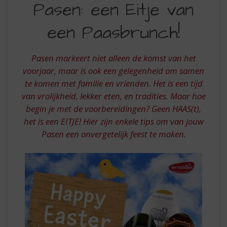
S
Pasen: een Eitje van
EEN
p
r
een Paasbrunch!
EITJE
i
VAN
n
g
Pasen markeert niet alleen de komst van het
EEN
n
voorjaar, maar is ook een gelegenheid om samen
PAASBRUNCH
a
te komen met familie en vrienden. Het is een tijd
a
van vrolijkheid, lekker eten, en tradities. Maar hoe
r
d
begin je met de voorbereidingen? Geen HAAS(t),
e
het is een EITJE! Hier zijn enkele tips om van jouw
n
Pasen een onvergetelijk feest te maken.
a
v
i
g
a
t
i
e