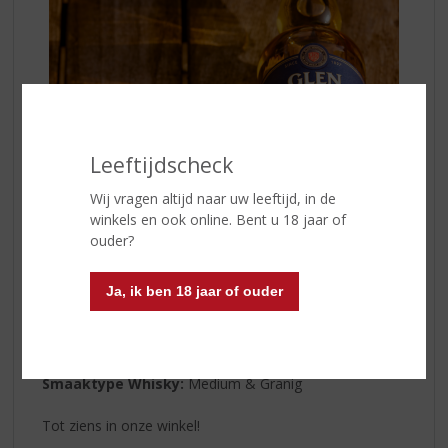
Leeftijdscheck
Wij vragen altijd naar uw leeftijd, in de
winkels en ook online. Bent u 18 jaar of
ouder?
Land van Herkomst:
Schotland
Ja, ik ben 18 jaar of ouder
Regio:
Speyside
Inhoud:
70 CL
Alcoholpercentage:
40% vol
Soort whisky:
Single Malt
Smaaktype Whisky:
Medium & Granig
Tot ziens in onze winkel!