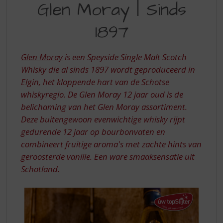
S
Glen Moray | Sinds
MORAY
p
r
1897
|
i
SINDS
n
g
Glen Moray
is een Speyside Single Malt Scotch
1897
n
Whisky die al sinds 1897 wordt geproduceerd in
a
Elgin, het kloppende hart van de Schotse
a
whiskyregio. De Glen Moray 12 jaar oud is de
r
d
belichaming van het Glen Moray assortiment.
e
Deze buitengewoon evenwichtige whisky rijpt
n
gedurende 12 jaar op bourbonvaten en
a
combineert fruitige aroma's met zachte hints van
v
geroosterde vanille. Een ware smaaksensatie uit
i
Schotland.
g
a
t
i
e