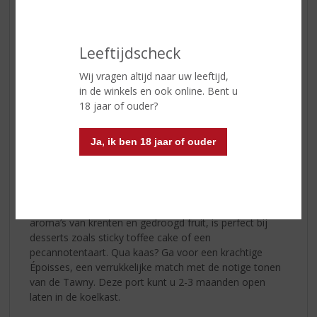
een intense en karaktervolle port. Deze wijn uit een
uitzonderlijk jaar zit boordevol fruitige tonen van kersen
en pruimen, aangevuld met subtiele kruiden. Combineer
Leeftijdscheck
deze LBV met een belegen kaas of een krachtige
blauwe kaas zoals Stilton en u heeft een klassieker op
Wij vragen altijd naar uw leeftijd,
tafel. Liever zoet? Drink de LBV dan bij een dessert van
in de winkels en ook online. Bent u
pure chocolade, zoals een lavacake. LBV open blijft 3-4
18 jaar of ouder?
dagen goed in de koelkast.
Ja, ik ben 18 jaar of ouder
Voor liefhebbers van een zachtere, zoetere port is er de
Cálem Porto Special Reserve Tawny
. Jarenlange
rijping in houten vaten geeft deze port warme smaken
van karamel, vijgen en rozijnen. Met iedere slok proeft
u de rijping en diepte van de wijn. Deze Tawny, met
aroma’s van krenten en gedroogd fruit, is perfect bij
desserts zoals sticky toffee cake of een
pecannotentaart. Qua kaas? Ga voor een krachtige
Époisses, een verrukkelijke match met de notige tonen
van de Tawny. Deze port kunt u 2-3 maanden open
laten in de koelkast.