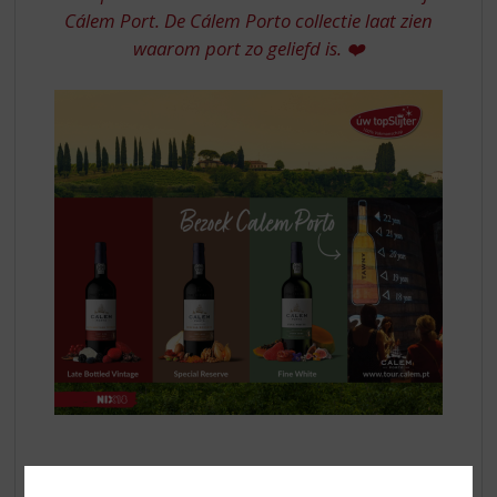
Cálem Port. De Cálem Porto collectie laat zien
waarom port zo geliefd is. ❤️
Neem bijvoorbeeld de
Late Bottled Vintage (LBV)
,