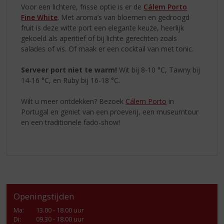
Voor een lichtere, frisse optie is er de
Cálem Porto
Fine White
. Met aroma’s van bloemen en gedroogd
fruit is deze witte port een elegante keuze, heerlijk
gekoeld als aperitief of bij lichte gerechten zoals
salades of vis. Of maak er een cocktail van met tonic.
Serveer port niet te warm!
Wit bij 8-10 °C, Tawny bij
14-16 °C, en Ruby bij 16-18 °C.
Wilt u meer ontdekken? Bezoek
Cálem Porto
in
Portugal en geniet van een proeverij, een museumtour
en een traditionele fado-show!
Openingstijden
Ma
:
13.00 - 18.00 uur
Di
:
09.30 - 18.00 uur