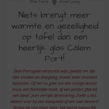
S
Fine Taste
Good Living
p
NIETS
r
Niets brengt meer
BRENGT
i
n
warmte en gezelligheid
MEER
g
WARMTE
n
op tafel dan een
a
EN
a
heerlijk glas Cálem
GEZELLIGHEID
r
d
OP
Port!
e
TAFEL
n
a
DAN
Deze Portugese versterkte wijn, geliefd om zijn
v
EEN
rijke smaken en diepgang, maakt ieder moment
i
g
bijzonder. Of het nu gaat om een rustige avond
HEERLIJK
a
thuis, een feestelijke toast, of een perfect glas bij
GLAS
t
een diner, port verrijkt de ervaring. Zoekt u iets
i
CALEM
lekkers voor bij een kaasplank of een zoet dessert?
e
PORT
Streep de rest maar door: het wordt natuurlijk