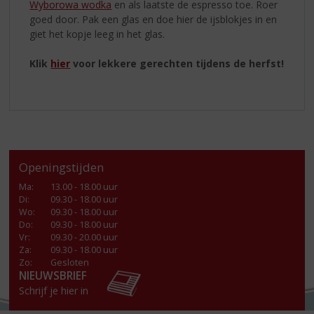
Wyborowa wodka
en als laatste de espresso toe. Roer
goed door. Pak een glas en doe hier de ijsblokjes in en
giet het kopje leeg in het glas.
Klik
hier
voor lekkere gerechten tijdens de herfst!
Openingstijden
Ma
:
13.00 - 18.00 uur
Di
:
09.30 - 18.00 uur
Wo
:
09.30 - 18.00 uur
Do
:
09.30 - 18.00 uur
Vr
:
09.30 - 20.00 uur
Za
:
09.30 - 18.00 uur
Zo:
Gesloten
NIEUWSBRIEF
Schrijf je hier in