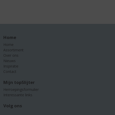
Home
Home
Assortiment
Over ons
Nieuws
Inspiratie
Contact
Mijn topSlijter
Herroepingsformulier
Interessante links
Volg ons