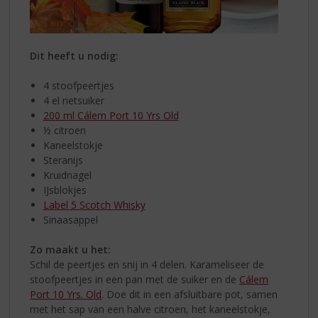
Dit heeft u nodig:
4 stoofpeertjes
4 el rietsuiker
200 ml Cálem Port 10 Yrs Old
½ citroen
Kaneelstokje
Steranijs
Kruidnagel
IJsblokjes
Label 5 Scotch Whisky
Sinaasappel
Zo maakt u het:
Schil de peertjes en snij in 4 delen. Karameliseer de
stoofpeertjes in een pan met de suiker en de
Cálem
Port 10 Yrs. Old
. Doe dit in een afsluitbare pot, samen
met het sap van een halve citroen, het kaneelstokje,