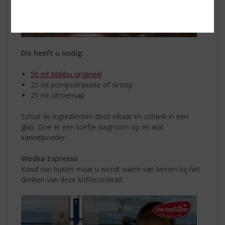
Dit heeft u nodig:
50 ml Malibu origineel
25 ml pompoenpuree of siroop
25 ml citroensap
Schud de ingrediënten door elkaar en schenk in een
glas. Doe er een toefje slagroom op en wat
kaneelpoeder.
Wodka Espresso
Koud van buiten maar u wordt warm van binnen bij het
drinken van deze koffiecocktail!