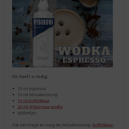
Dit heeft u nodig:
25 ml espresso
10 ml rietsuikersiroop
10 ml koffielikeur
20 ml Wyborowa wodka
IJsklontjes
Pak een kopje en voeg de rietsuikersiroop,
koffielikeur
,