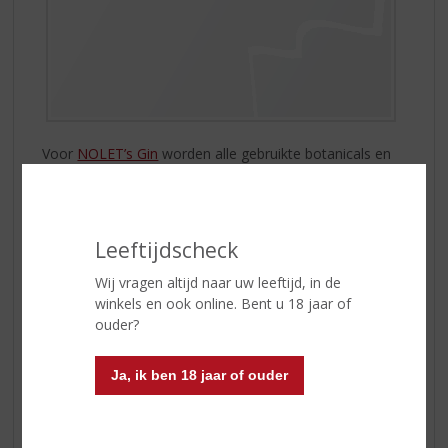
Voor
NOLET’s Gin
worden alle gebruikte botanicals en
kruiden individueel gemacereerd en gedistilleerd. Zo
komt iedere smaak ten volle tot zijn recht en proef je
een gelaagde rijkdom van smaken met een verrassend
floraal karakter en uitzonderlijke lengte.
Leeftijdscheck
Fijnproevers zijn het erover eens dat
NOLET’S Dry Gin
Wij vragen altijd naar uw leeftijd, in de
Silver
puur én in een mix echt van een andere orde is.
winkels en ook online. Bent u 18 jaar of
ouder?
Enjoy!
Ja, ik ben 18 jaar of ouder