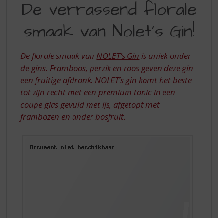
S
De verrassend florale
VERRASSEND
p
r
smaak van Nolet's Gin!
FLORALE
i
SMAAK
n
g
De florale smaak van
NOLET’s Gin
is uniek onder
VAN
n
de gins. Framboos, perzik en roos geven deze gin
NOLET’S
a
een fruitige afdronk.
NOLET’s gin
komt het beste
a
GIN
tot zijn recht met een premium tonic in een
r
d
coupe glas gevuld met ijs, afgetopt met
e
frambozen en ander bosfruit.
n
a
v
i
g
a
t
i
e