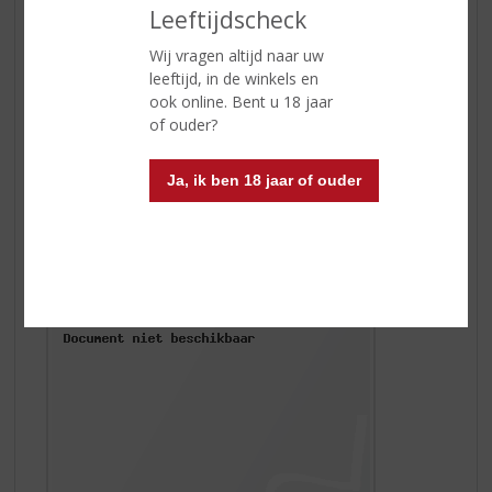
Leeftijdscheck
Wij vragen altijd naar uw
leeftijd, in de winkels en
ook online. Bent u 18 jaar
of ouder?
Watermelon Fizz
Ja, ik ben 18 jaar of ouder
Watermeloen is zomer! De sprankelende watermeloen
cocktail is een 'Must Have To Try'. Deze populaire
Watermelon Fizz, is een heerlijk frisse zomerse cocktail
en wordt gemaakt met
Watermelon van De Kuyper
.
Genieten maar!