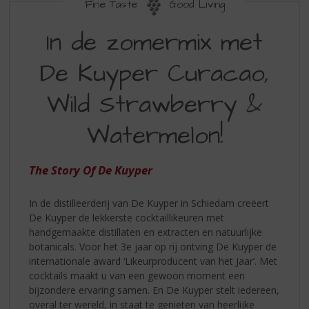
S
Fine Taste
Good Living
p
IN
r
In de zomermix met
DE
i
n
De Kuyper Curacao,
ZOMERMIX
g
MET
n
Wild Strawberry &
a
DE
a
Watermelon!
KUYPER
r
d
CURACAO
e
The Story Of De Kuyper
WILD
n
a
STRAWBERRY
In de distilleerderij van De Kuyper in Schiedam creëert
v
WATERMELON
De Kuyper de lekkerste cocktaillikeuren met
i
handgemaakte distillaten en extracten en natuurlijke
g
botanicals. Voor het 3e jaar op rij ontving De Kuyper de
a
internationale award ‘Likeurproducent van het Jaar’. Met
t
cocktails maakt u van een gewoon moment een
i
bijzondere ervaring samen. En De Kuyper stelt iedereen,
e
overal ter wereld, in staat te genieten van heerlijke