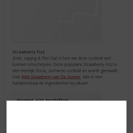
Strawberry Fizz
Zoet, sappig & fris! Dat is hoe we deze cocktail wel
kunnen omschrijven. Deze populaire Strawberry Fizz is
een heerlijk frisse, zomerse cocktail en wordt gemaakt
met
Wild Strawberry van De Kuyper
. Mix in een
handomdraai de ingrediënten bij elkaar!