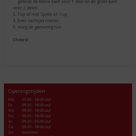
gebruik de kleine kant voor 1 deel en de grote kant
voor 2 delen.
3. Top af met Sprite of 7-up.
4. Even zachtjes roeren.
5. Voeg de garnering toe.
Cheers!
Openingstijden
Ma
:
13.00 - 18.00 uur
Di
:
09.30 - 18.00 uur
Wo
:
09.30 - 18.00 uur
Do
:
09.30 - 18.00 uur
Vr
:
09.30 - 20.00 uur
Za
:
09.30 - 18.00 uur
Zo:
Gesloten