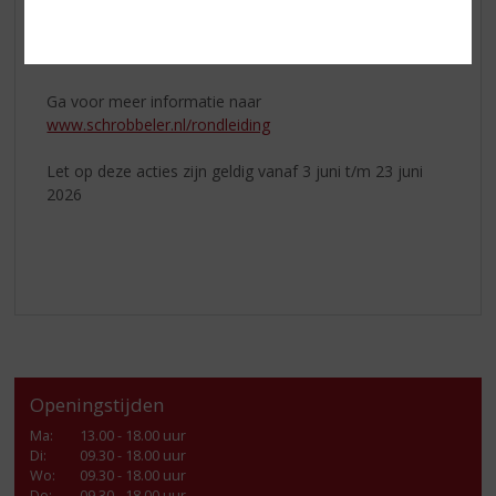
achter Schrobbelèr. Proef, ruik en luister je weg door de
historie, het geheim van het familierecept, het bottelen
van de kruiken en de warme sfeer van Schrobbelèr.
Ga voor meer informatie naar
www.schrobbeler.nl/rondleiding
Let op deze acties zijn geldig vanaf 3 juni t/m 23 juni
2026
Openingstijden
Ma
:
13.00 - 18.00 uur
Di
:
09.30 - 18.00 uur
Wo
:
09.30 - 18.00 uur
Do
:
09.30 - 18.00 uur