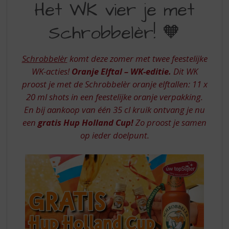
S
Het WK vier je met
WK
p
r
Schrobbelèr! 🧡
VIER
i
JE
n
g
Schrobbelèr
komt deze zomer met twee feestelijke
MET
n
WK-acties!
Oranje Elftal – WK-editie.
Dit WK
SCHROBBELER
a
proost je met de Schrobbelèr oranje elftallen: 11 x
a
20 ml shots in een feestelijke oranje verpakking.
r
d
En bij aankoop van één 35 cl kruik ontvang je nu
e
een
gratis Hup Holland Cup!
Zo proost je samen
n
op ieder doelpunt.
a
v
i
g
a
t
i
e