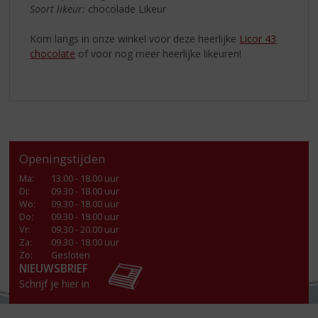
Soort likeur:
chocolade Likeur
Kom langs in onze winkel voor deze heerlijke
Licor 43
chocolate
of voor nog meer heerlijke likeuren!
Openingstijden
Ma
:
13.00 - 18.00 uur
Di
:
09.30 - 18.00 uur
Wo
:
09.30 - 18.00 uur
Do
:
09.30 - 18.00 uur
Vr
:
09.30 - 20.00 uur
Za
:
09.30 - 18.00 uur
Zo:
Gesloten
NIEUWSBRIEF
Schrijf je hier in