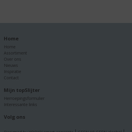
Home
Home
Assortiment
Over ons
Nieuws
Inspiratie
Contact
Mijn topSlijter
Herroepingsformulier
Interessante links
Volg ons