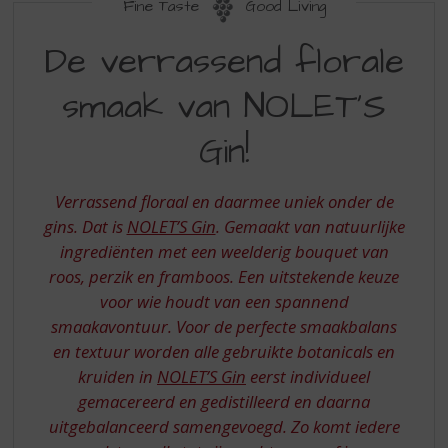
S
Fine Taste
Good Living
p
NOLET’S
r
De verrassend florale
ZILVEREN
i
n
smaak van NOLET’S
GIN
g
GEMAAKT
n
Gin!
a
MET
a
ÉCHTE
r
Verrassend floraal en daarmee uniek onder de
d
PLANTAARDIGE
gins. Dat is
NOLET’S Gin
. Gemaakt van natuurlijke
e
ingrediënten met een weelderig bouquet van
INGREDIËNTEN
n
roos, perzik en framboos. Een uitstekende keuze
a
v
voor wie houdt van een spannend
i
smaakavontuur. Voor de perfecte smaakbalans
g
en textuur worden alle gebruikte botanicals en
a
kruiden in
NOLET’S Gin
eerst individueel
t
gemacereerd en gedistilleerd en daarna
i
e
uitgebalanceerd samengevoegd. Zo komt iedere