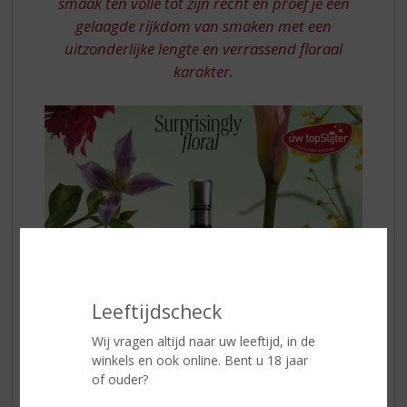
smaak ten volle tot zijn recht en proef je een
gelaagde rijkdom van smaken met een
uitzonderlijke lengte en verrassend floraal
karakter.
Leeftijdscheck
Wij vragen altijd naar uw leeftijd, in de
winkels en ook online. Bent u 18 jaar
of ouder?
De bloemige en fruitige
NOLET’S Gin
wordt gebotteld