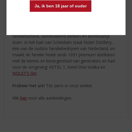
op 47,6% Alc./Vol. en komt het beste tot zijn recht met
Ja, ik ben 18 jaar of ouder
een
Franklin & Sons tonic
in een mooi longdrinkglas
gevuld met ijs, afgetopt met een bloemgarnering.
NOLET’S Gin
is het samenspel van een bijzondere
familiehistorie, vernieuwend denken en avontuurlijk
doen. In het hart van Schiedam staat Nolet Distillery,
één van de oudste familiebedrijven van Nederland, en
maakt de familie Nolet sinds 1691 premium distillaten
met de kennis en bevlogenheid van generaties en hart
voor de omgeving: KETEL 1, Ketel One Vodka en
NOLET’S Gin
.
Probeer het uit!
Tot ziens in onze winkel.
Klik
hier
voor alle aanbiedingen.