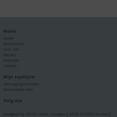
Home
Home
Assortiment
Over ons
Nieuws
Inspiratie
Contact
Mijn topSlijter
Herroepingsformulier
Interessante links
Volg ons
Designed by YOOKY smart concepts
GEEN 18 GEEN alcohol