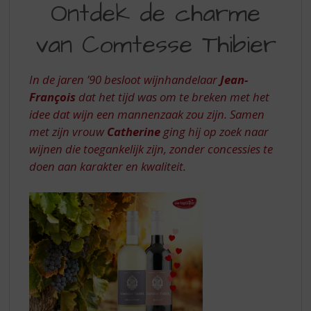
S
Ontdek de charme
DE
p
r
van Comtesse Thibier
CHARME
i
VAN
n
g
In de jaren ’90 besloot wijnhandelaar
Jean-
COMTESSE
n
François
dat het tijd was om te breken met het
THIBIER
a
idee dat wijn een mannenzaak zou zijn. Samen
a
met zijn vrouw
Catherine
ging hij op zoek naar
r
d
wijnen die toegankelijk zijn, zonder concessies te
e
doen aan karakter en kwaliteit.
n
a
v
i
g
a
t
i
e