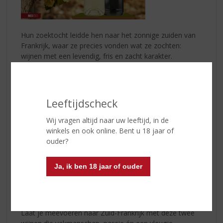
Hun zoektocht leidde hen naar het zonnige zuiden van
Frankrijk, waar ze precies vonden wat ze zochten:
wijnen met een levendig, fris en zacht karakter.
De naam
Comtesse Thibier
is een eerbetoon aan
Catherine, die haar meisjesnaam schonk aan deze
elegante collectie.
Leeftijdscheck
Comtesse Thibier Chardonnay
Een witgouden wijn met verleidelijke aroma’s van perzik
Wij vragen altijd naar uw leeftijd, in de
en citrus. Fris, elegant en fruitig – een perfecte balans
winkels en ook online. Bent u 18 jaar of
tussen sappig wit fruit en een verfrissende afdronk.
ouder?
Comtesse Thibier Merlot
Ja, ik ben 18 jaar of ouder
Een diep robijnrode wijn met aroma’s van kersen en
cassis. Rijk, rond en soepel van smaak, met zachte
tannines en een lange, fluweelzachte finale.
Laat je meevoeren naar Zuid-Frankrijk met deze twee