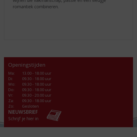
wijnen die vakmanschap, passie én een vleugje
romantiek combineren.
Openingstijden
Ma
:
13.00 - 18.00 uur
Di
:
09.30 - 18.00 uur
Wo
:
09.30 - 18.00 uur
Do
:
09.30 - 18.00 uur
Vr
:
09.30 - 20.00 uur
Za
:
09.30 - 18.00 uur
Zo:
Gesloten
NIEUWSBRIEF
Schrijf je hier in