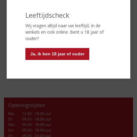
Leeftijdscheck
Wij vragen altijd naar uw leeftijd, in de
winkels en ook online. Bent u 18 jaar of
ouder?
Ja, ik ben 18 jaar of ouder
Openingstijden
Ma
:
13.00 - 18.00 uur
Di
:
09.30 - 18.00 uur
Wo
:
09.30 - 18.00 uur
Do
:
09.30 - 18.00 uur
Vr
:
09.30 - 20.00 uur