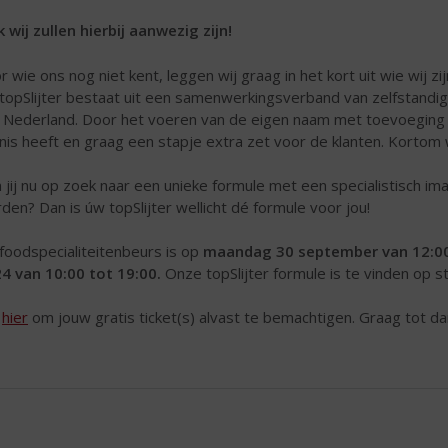
 wij zullen hierbij aanwezig zijn!
r wie ons nog niet kent, leggen wij graag in het kort uit wie wij zij
topSlijter bestaat uit een samenwerkingsverband van zelfstandige 
 Nederland. Door het voeren van de eigen naam met toevoeging úw t
nis heeft en graag een stapje extra zet voor de klanten. Kortom 
 jij nu op zoek naar een unieke formule met een specialistisch ima
den? Dan is úw topSlijter wellicht dé formule voor jou!
foodspecialiteitenbeurs is op
maandag
30 september van 12:00
4 van 10:00 tot 19:00.
Onze topSlijter formule is te vinden op 
k
hier
om jouw gratis ticket(s) alvast te bemachtigen. Graag tot da