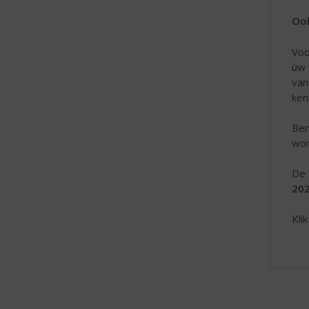
Ook
Voo
úw 
van
ken
Ben
wor
De 
202
Kli