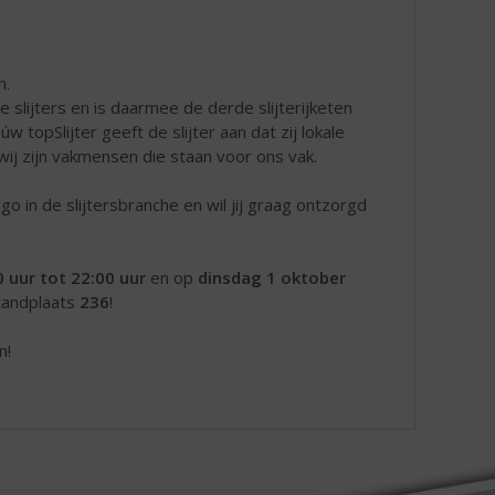
n.
slijters en is daarmee de derde slijterijketen
opSlijter geeft de slijter aan dat zij lokale
wij zijn vakmensen die staan voor ons vak.
go in de slijtersbranche en wil jij graag ontzorgd
 uur tot 22:00 uur
en op
dinsdag 1 oktober
standplaats
236
!
n!