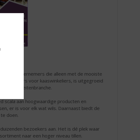
u
nt voor ondernemers die alleen met de mooiste
n kaasbeurs voor kaaswinkeliers, is uitgegroeid
odspecialiteitenbranche.
d scala aan hoogwaardige producten en
sen, er is voor elk wat wils. Daarnaast biedt de
 te doen.
ks duizenden bezoekers aan. Het is dé plek waar
rtiment naar een hoger niveau tillen.