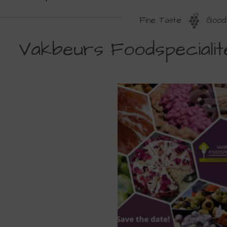
Fine Taste
Good 
AKBEURS
Vakbeurs Foodspeciali
OODSPECIALITEITENBEURS
024